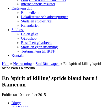
Internationella resurser
Engagera dig
Bli medlem
Lokalkretsar och arbetsgrupper
Starta en studiecirkel
Kalendariet
Stöd oss
Ge en gåva
Gåvoshop
Beställ ett gåvobevis
Starta en egen insamling
Testamentera till IKFF
Kontakt
Hem
»
Nedrustning
»
Små lätta vapen
»
En ’spirit of killing’ sprids
bland barn i Kamerun
En ’spirit of killing’ sprids bland barn i
Kamerun
Publicerat 10 december 2015
Blogg