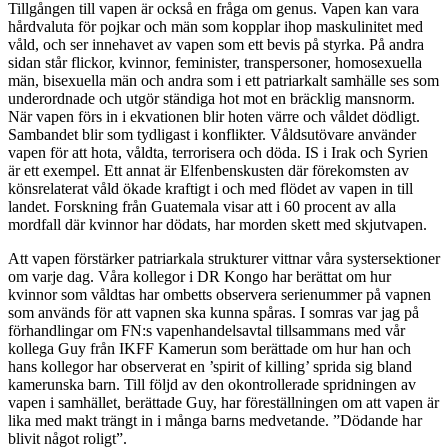
Tillgången till vapen är också en fråga om genus. Vapen kan vara
hårdvaluta för pojkar och män som kopplar ihop maskulinitet med
våld, och ser innehavet av vapen som ett bevis på styrka. På andra
sidan står flickor, kvinnor, feminister, transpersoner, homosexuella
män, bisexuella män och andra som i ett patriarkalt samhälle ses som
underordnade och utgör ständiga hot mot en bräcklig mansnorm.
När vapen förs in i ekvationen blir hoten värre och våldet dödligt.
Sambandet blir som tydligast i konflikter. Våldsutövare använder
vapen för att hota, våldta, terrorisera och döda. IS i Irak och Syrien
är ett exempel. Ett annat är Elfenbenskusten där förekomsten av
könsrelaterat våld ökade kraftigt i och med flödet av vapen in till
landet. Forskning från Guatemala visar att i 60 procent av alla
mordfall där kvinnor har dödats, har morden skett med skjutvapen.
Att vapen förstärker patriarkala strukturer vittnar våra systersektioner
om varje dag. Våra kollegor i DR Kongo har berättat om hur
kvinnor som våldtas har ombetts observera serienummer på vapnen
som används för att vapnen ska kunna spåras. I somras var jag på
förhandlingar om FN:s vapenhandelsavtal tillsammans med vår
kollega Guy från IKFF Kamerun som berättade om hur han och
hans kollegor har observerat en ’spirit of killing’ sprida sig bland
kamerunska barn. Till följd av den okontrollerade spridningen av
vapen i samhället, berättade Guy, har föreställningen om att vapen är
lika med makt trängt in i många barns medvetande. ”Dödande har
blivit något roligt”.