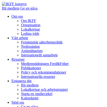
Bli medlem
Ge en gåva
Om oss
Om IKFF
Organisation
Lokalkretsar
Lediga jobb
Vårt arbete
Feministisk säkerhetspolitik
Nedrustning
Antimilitarism
Internationellt samarbete
Resurser
Medlemstidningen Fred&Frihet
Publikationer
Policy och rekommendationer
Internationella resurser
Engagera dig
Bli medlem
Lokalkretsar och arbetsgrupper
Starta en studiecirkel
Kalendariet
Stöd oss
Ge en gåva