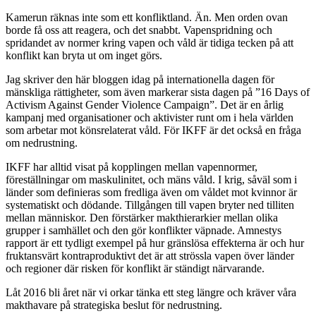
Kamerun räknas inte som ett konfliktland. Än. Men orden ovan
borde få oss att reagera, och det snabbt. Vapenspridning och
spridandet av normer kring vapen och våld är tidiga tecken på att
konflikt kan bryta ut om inget görs.
Jag skriver den här bloggen idag på internationella dagen för
mänskliga rättigheter, som även markerar sista dagen på ”16 Days of
Activism Against Gender Violence Campaign”. Det är en årlig
kampanj med organisationer och aktivister runt om i hela världen
som arbetar mot könsrelaterat våld. För IKFF är det också en fråga
om nedrustning.
IKFF har alltid visat på kopplingen mellan vapennormer,
föreställningar om maskulinitet, och mäns våld. I krig, såväl som i
länder som definieras som fredliga även om våldet mot kvinnor är
systematiskt och dödande. Tillgången till vapen bryter ned tilliten
mellan människor. Den förstärker makthierarkier mellan olika
grupper i samhället och den gör konflikter väpnade. Amnestys
rapport är ett tydligt exempel på hur gränslösa effekterna är och hur
fruktansvärt kontraproduktivt det är att strössla vapen över länder
och regioner där risken för konflikt är ständigt närvarande.
Låt 2016 bli året när vi orkar tänka ett steg längre och kräver våra
makthavare på strategiska beslut för nedrustning.