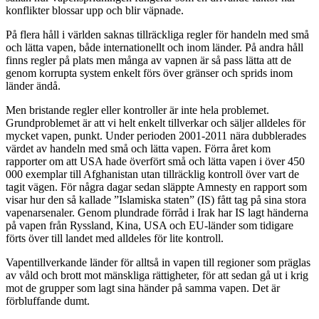
konflikter blossar upp och blir väpnade.
På flera håll i världen saknas tillräckliga regler för handeln med små
och lätta vapen, både internationellt och inom länder. På andra håll
finns regler på plats men många av vapnen är så pass lätta att de
genom korrupta system enkelt förs över gränser och sprids inom
länder ändå.
Men bristande regler eller kontroller är inte hela problemet.
Grundproblemet är att vi helt enkelt tillverkar och säljer alldeles för
mycket vapen, punkt. Under perioden 2001-2011 nära dubblerades
värdet av handeln med små och lätta vapen. Förra året kom
rapporter om att USA hade överfört små och lätta vapen i över 450
000 exemplar till Afghanistan utan tillräcklig kontroll över vart de
tagit vägen. För några dagar sedan släppte Amnesty en rapport som
visar hur den så kallade ”Islamiska staten” (IS) fått tag på sina stora
vapenarsenaler. Genom plundrade förråd i Irak har IS lagt händerna
på vapen från Ryssland, Kina, USA och EU-länder som tidigare
förts över till landet med alldeles för lite kontroll.
Vapentillverkande länder för alltså in vapen till regioner som präglas
av våld och brott mot mänskliga rättigheter, för att sedan gå ut i krig
mot de grupper som lagt sina händer på samma vapen. Det är
förbluffande dumt.