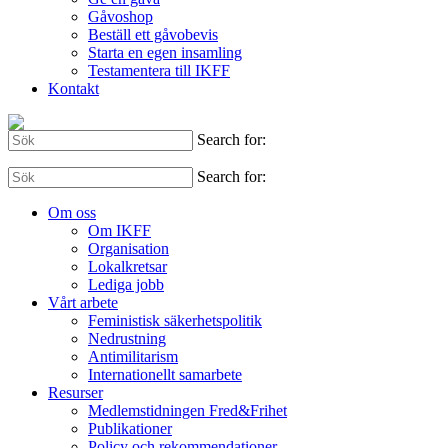
Gåvoshop
Beställ ett gåvobevis
Starta en egen insamling
Testamentera till IKFF
Kontakt
Search for:
Search for:
Om oss
Om IKFF
Organisation
Lokalkretsar
Lediga jobb
Vårt arbete
Feministisk säkerhetspolitik
Nedrustning
Antimilitarism
Internationellt samarbete
Resurser
Medlemstidningen Fred&Frihet
Publikationer
Policy och rekommendationer