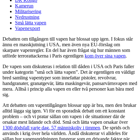
DR Kongo
Kamerun
Militarisering
Nedrustning
Små lätta vapen
Vapenexport
Debatten om tillgången till vapen har blossat upp igen. I fokus står
ännu en masskjutning i USA, men även nya EU-förslag om
skarpare vapenregler. En del har även frågat sig hur männen som
utförde terrorattackerna i Paris egentligen
kom över sina vapen
.
De vapen som diskuteras i relation till dåden i USA och Paris faller
under kategorin ”små och lätta vapen”. Det är egentligen en väldigt
bred samling vapentyper som innefattar pistoler, revolvrar,
handgranater, granatgevär, lätta maskingevär, pansarvärnsvapen med
mera. Alltså i princip alla vapen en eller två personer kan bära med
sig.
Att debatten om vapentillgången blossar upp är bra, men den brukar
alltid lägga sig igen. Vi för en sporadisk debatt om ett konstant
problem – och vi pratar sällan om vapen i de situationer där de
orsakar mest lidande och död. Små och lätta vapen orsakar över
1300 dödsfall varje dag, 57 människoliv i timmen
. De sprids och
används i krig över hela världen. Ändå diskuterar vi alldeles för
sällan hur vapenspridningen fungerar som en drivande faktor när