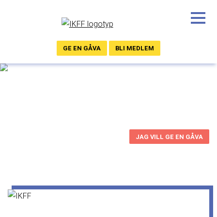
GE EN GÅVA
BLI MEDLEM
Du kan stå upp för freden!
JAG VILL GE EN GÅVA