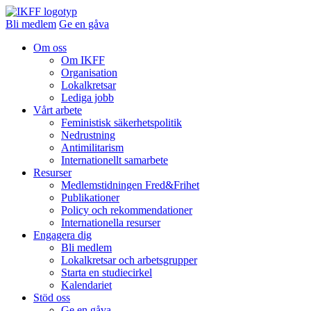
Bli medlem
Ge en gåva
Om oss
Om IKFF
Organisation
Lokalkretsar
Lediga jobb
Vårt arbete
Feministisk säkerhetspolitik
Nedrustning
Antimilitarism
Internationellt samarbete
Resurser
Medlemstidningen Fred&Frihet
Publikationer
Policy och rekommendationer
Internationella resurser
Engagera dig
Bli medlem
Lokalkretsar och arbetsgrupper
Starta en studiecirkel
Kalendariet
Stöd oss
Ge en gåva