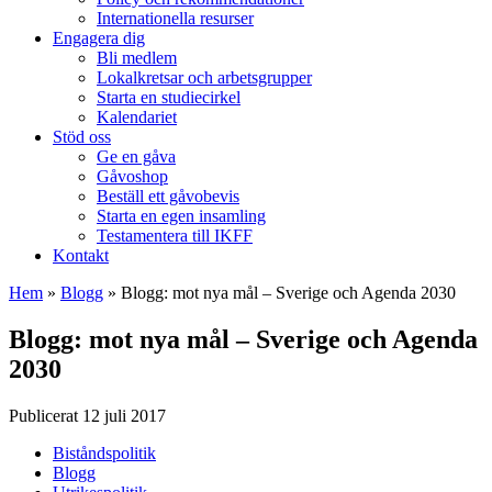
Internationella resurser
Engagera dig
Bli medlem
Lokalkretsar och arbetsgrupper
Starta en studiecirkel
Kalendariet
Stöd oss
Ge en gåva
Gåvoshop
Beställ ett gåvobevis
Starta en egen insamling
Testamentera till IKFF
Kontakt
Hem
»
Blogg
»
Blogg: mot nya mål – Sverige och Agenda 2030
Blogg: mot nya mål – Sverige och Agenda
2030
Publicerat 12 juli 2017
Biståndspolitik
Blogg