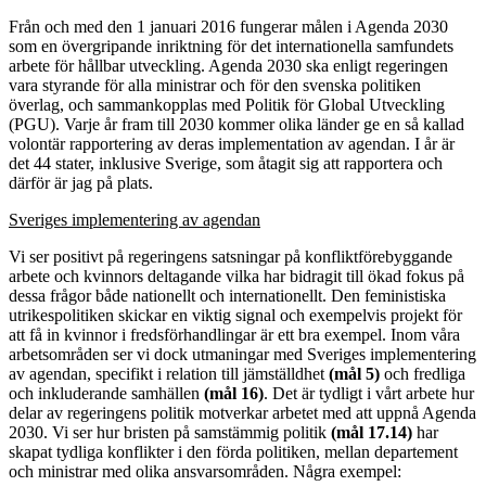
Från och med den 1 januari 2016 fungerar målen i Agenda 2030
som en övergripande inriktning för det internationella samfundets
arbete för hållbar utveckling. Agenda 2030 ska enligt regeringen
vara styrande för alla ministrar och för den svenska politiken
överlag, och sammankopplas med Politik för Global Utveckling
(PGU). Varje år fram till 2030 kommer olika länder ge en så kallad
volontär rapportering av deras implementation av agendan. I år är
det 44 stater, inklusive Sverige, som åtagit sig att rapportera och
därför är jag på plats.
Sveriges implementering av agendan
Vi ser positivt på regeringens satsningar på konfliktförebyggande
arbete och kvinnors deltagande vilka har bidragit till ökad fokus på
dessa frågor både nationellt och internationellt. Den feministiska
utrikespolitiken skickar en viktig signal och exempelvis projekt för
att få in kvinnor i fredsförhandlingar är ett bra exempel. Inom våra
arbetsområden ser vi dock utmaningar med Sveriges implementering
av agendan, specifikt i relation till jämställdhet
(mål 5)
och fredliga
och inkluderande samhällen
(mål 16)
. Det är tydligt i vårt arbete hur
delar av regeringens politik motverkar arbetet med att uppnå Agenda
2030. Vi ser hur bristen på samstämmig politik
(mål 17.14)
har
skapat tydliga konflikter i den förda politiken, mellan departement
och ministrar med olika ansvarsområden. Några exempel: