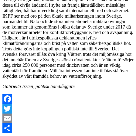
dessa till civila ändamål i syfte att främja jämställdhet, mänskliga
rättigheter, hållbar utveckling samt internationell fred och säkerhet.
IKFF ser med oro på den ökade militariseringen inom Sverige,
närmandet till Nato och de stora internationella militära övningar
som kommer att genomföras i olika delar av Sverige under 2017 då
de motverkar arbetet för konfliktförebyggande, fred och avspänning.
Tidigare i år i utrikespolitiska deklarationen lyftes
klimatförändringarna och brist på vatten som säkerhetspolitiska hot.
Trots detta görs inte kopplingen politiskt inte till Sverige. Det
svenska försvaret tillåts öva kring Vättern trots det miljömässiga hot
det innebär för en av Sveriges största råvattentäkter. Vättern försörjer
idag cirka 250 000 personer med dricksvatten och är en viktig
vattentäkt för framtiden. Militära intressen kan inte tillåtas stå över
skyddet av vårt framtida behov av vattenförsörjning.
Gabriella Irsten, politisk handläggare
Facebook
Twitter
Email