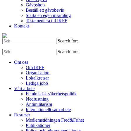
Gåvoshop
Beställ ett gåvobevis
Starta en egen insamling
Testamentera till IKFF
Kontakt
Search for:
Search for:
Om oss
Om IKFF
Organisation
Lokalkretsar
Lediga jobb
Vårt arbete
Feministisk säkerhetspolitik
Nedrustning
Antimilitarism
Internationellt samarbete
Resurser
Medlemstidningen Fred&Frihet
Publikationer
Policy och rekommendationer