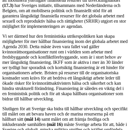
att mobilisera ytterligare finansiella resurser till utvecklingsländer
(17.3)
har Sveriges initiativ, tillsammans med Nederländerna och
Belgien, om att mobilisera politisk och finansiellt stöd för att
garantera långsiktigt finansiella resurser för det globala arbetet med
sexuell och reproduktiv hälsa och rättigheter (SRHR) utgjort en stor
möjlighet för implementeringen av agendan.
Vi ser därmed hur den feministiska utrikespolitiken kan skapa
möjligheter för mer hållbar finansiering inom det globala arbetet med
Agenda 2030. Detta måste även vara fallet vad gäller
kvinnorättsorganisationer runt om i världen som arbetar med
fredsbyggande och konfliktförebyggande, som är i stort behov av
mer långsiktig finansiering. IKFF som är aktiva i mer än 30 länder
ser tydligt hur sporadisk och kortsiktig finansiering är ett hinder för
organisationers arbete. Bristen på resurser till de organisatoriska
kostnader som krävs för att bedriva ett långsiktigt arbete leder till
ökade risker för kvinnorättsaktivisters hälsa och säkerhet och kan
hindra strukturell förändring. Finansiering är således en viktig del i
en feministisk politik och för att skapa hållbara organisationer som
bidrar till hållbar utveckling.
Slutligen för att Sverige ska bidra till hållbar utveckling och specifikt
till målet om att bevara haven och de marina resurserna på ett
hållbart sätt
(
mål 14)
samt målet om att främja fredliga och
inkluderande samhällen
(mål 16)
måste Sverige arbeta för att, både i
Sverige och globalt, minska militära utgifter och istället omfördela