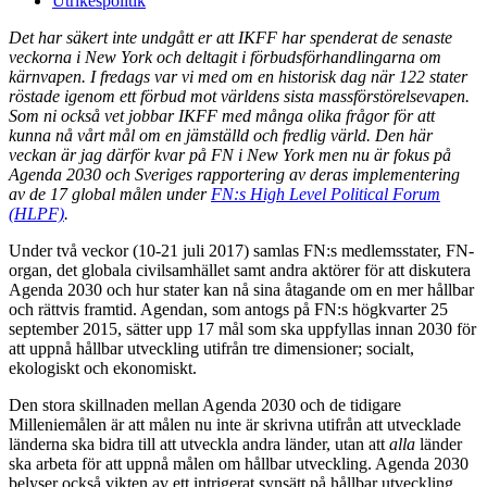
Utrikespolitik
Det har säkert inte undgått er att IKFF har spenderat de senaste
veckorna i New York och deltagit i förbudsförhandlingarna om
kärnvapen. I fredags var vi med om en historisk dag när 122 stater
röstade igenom ett förbud mot världens sista massförstörelsevapen.
Som ni också vet jobbar IKFF med många olika frågor för att
kunna nå vårt mål om en jämställd och fredlig värld. Den här
veckan är jag därför kvar på FN i New York men nu är fokus på
Agenda 2030 och Sveriges rapportering av deras implementering
av de 17 global målen under
FN:s High Level Political Forum
(HLPF)
.
Under två veckor (10-21 juli 2017) samlas FN:s medlemsstater, FN-
organ, det globala civilsamhället samt andra aktörer för att diskutera
Agenda 2030 och hur stater kan nå sina åtagande om en mer hållbar
och rättvis framtid. Agendan, som antogs på FN:s högkvarter 25
september 2015, sätter upp 17 mål som ska uppfyllas innan 2030 för
att uppnå hållbar utveckling utifrån tre dimensioner; socialt,
ekologiskt och ekonomiskt.
Den stora skillnaden mellan Agenda 2030 och de tidigare
Milleniemålen är att målen nu inte är skrivna utifrån att utvecklade
länderna ska bidra till att utveckla andra länder, utan att
alla
länder
ska arbeta för att uppnå målen om hållbar utveckling. Agenda 2030
belyser också vikten av ett intrigerat synsätt på hållbar utveckling