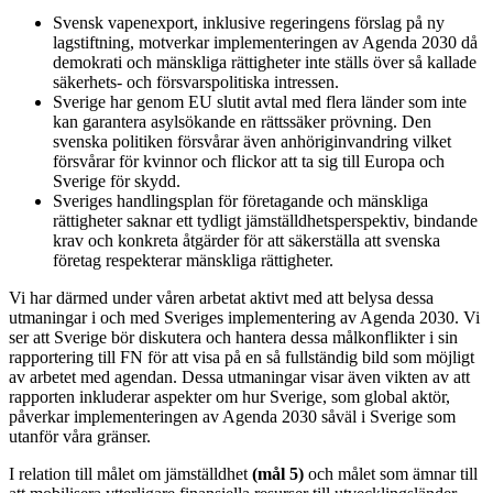
Svensk vapenexport, inklusive regeringens förslag på ny
lagstiftning, motverkar implementeringen av Agenda 2030 då
demokrati och mänskliga rättigheter inte ställs över så kallade
säkerhets- och försvarspolitiska intressen.
Sverige har genom EU slutit avtal med flera länder som inte
kan garantera asylsökande en rättssäker prövning. Den
svenska politiken försvårar även anhöriginvandring vilket
försvårar för kvinnor och flickor att ta sig till Europa och
Sverige för skydd.
Sveriges handlingsplan för företagande och mänskliga
rättigheter saknar ett tydligt jämställdhetsperspektiv, bindande
krav och konkreta åtgärder för att säkerställa att svenska
företag respekterar mänskliga rättigheter.
Vi har därmed under våren arbetat aktivt med att belysa dessa
utmaningar i och med Sveriges implementering av Agenda 2030. Vi
ser att Sverige bör diskutera och hantera dessa målkonflikter i sin
rapportering till FN för att visa på en så fullständig bild som möjligt
av arbetet med agendan. Dessa utmaningar visar även vikten av att
rapporten inkluderar aspekter om hur Sverige, som global aktör,
påverkar implementeringen av Agenda 2030 såväl i Sverige som
utanför våra gränser.
I relation till målet om jämställdhet
(mål 5)
och målet som ämnar till