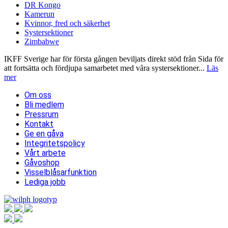
DR Kongo
Kamerun
Kvinnor, fred och säkerhet
Systersektioner
Zimbabwe
IKFF Sverige har för första gången beviljats direkt stöd från Sida för
att fortsätta och fördjupa samarbetet med våra systersektioner...
Läs
mer
Om oss
Bli medlem
Pressrum
Kontakt
Ge en gåva
Integritetspolicy
Vårt arbete
Gåvoshop
Visselblåsarfunktion
Lediga jobb