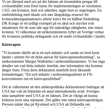
Vi ser därmed med oro på det faktum att öronmärkta pengar till
civilsamhället som förut fanns för implementeringen av resolution
1325, om kvinnor, fred och säkerhet, tagits bort av regeringen. En
omfördelning med ökade och mer långsiktiga resurser för
kvinnorättsorganisationers arbete krävs för en hållbar förändring.
DR Kongo är ett tydligt exempel på en akut och mycket svår
situationen för de som står upp för mänskliga rättigheter, inte minst
kvinnor. Vi välkomnar att utrikesministerns lyfter att Sverige verkar
för kvinnors politiska deltagande och ett starkt civilsamhälle i landet.
Kärnvapen
”Vi kommer därför att ta ett nytt initiativ och samla en bred krets
länder i arbetet för ett delat ansvar för kärnvapennedrustning”, sa
utrikesminister Margot Wallström i utrikesdeklarationen. Vi har inga
detaljer om vad detta initiativ innebär, mer information ska komma
längre fram. Förra årets deklaration innehöll dock liknande
formuleringar; ”Ett nytt initiativ i nedrustningsarbetet är FN-
konventionen om ett kärnvapenförbud”.
Det är välkommet att den utrikespolitiska deklarationen beklagar att
USA har valt att frånträda ett antal internationella avtal. Sveriges
nära samarbete med USA är ett faktum. Det är viktigt att kunna
kritisera även sina närmaste. Det gäller inte minst kärnvapenfrågan.
Pressen måste öka på Ryssland och USA att förhandla om