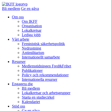
Bli medlem
Ge en gåva
Om oss
Om IKFF
Organisation
Lokalkretsar
Lediga jobb
Vårt arbete
Feministisk säkerhetspolitik
Nedrustning
Antimilitarism
Internationellt samarbete
Resurser
Medlemstidningen Fred&Frihet
Publikationer
Policy och rekommendationer
Internationella resurser
Engagera dig
Bli medlem
Lokalkretsar och arbetsgrupper
Starta en studiecirkel
Kalendariet
Stöd oss
Ge en gåva