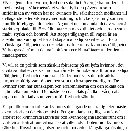
FN:s agenda för kvinnor, fred och säkerhet. Sverige har under sitt
medlemskap i säkerhetsrådet varken lyft den påverkan som
spridningen av vapen har på kvinnors liv, säkerhet och möjlighet till
deltagande, eller vikten av nedrustning och icke-spridning som en
konfliktförebyggande metod. Ägandet och användandet av vapen är
starkt kopplade till föreställningar om maskulinitet och värden som
makt, styrka och kontroll. Att stoppa tillgången till vapen är en
absolut nödvändighet för att skapa mänsklig säkerhet och för att
mänskliga rättigheter ska respekteras, inte minst kvinnors rättigheter.
Vi hoppas därför att denna länk kommer bli tydligare under denna
mandatperiod.
Vi vill se en politik som särskilt fokuserar på att lyfta kvinnor i det
civila samhället, de kvinnor som år efter år riskerar allt för mänskliga
rättigheter, fred och demokrati. De kvinnor vars demokratiska
utrymme aldrig varit öppet men som nu krymper ytterligare. De
kvinnor som har kunskapen och erfarenheterna om den lokala och
nationella kontexten. De måste beredas plats på alla nivåer, i alla
organ och initiativ som verkar för fred och säkerhet.
En politik som prioriterar kvinnors deltagande och rättigheter måste
även prioritera det ekonomiskt. Pengar talar sitt tydliga språk och
arbetet för kvinnorättsaktivister och kvinnoorganisationer runt om i
världen är fortsatt underfinansierat vilket ökar hoten mot kvinnors
säkerhet, försvårar organisering och motverkar långsiktiga lösningar.