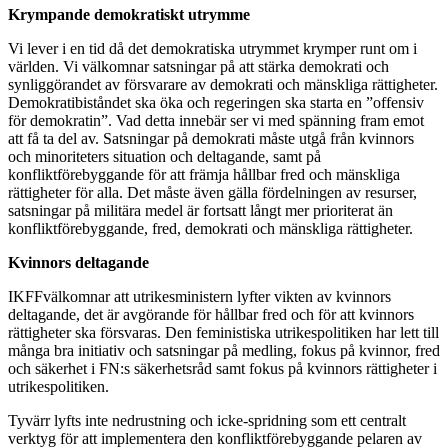
Krympande demokratiskt utrymme
Vi lever i en tid då det demokratiska utrymmet krymper runt om i
världen. Vi välkomnar satsningar på att stärka demokrati och
synliggörandet av försvarare av demokrati och mänskliga rättigheter.
Demokratibiståndet ska öka och regeringen ska starta en ”offensiv
för demokratin”. Vad detta innebär ser vi med spänning fram emot
att få ta del av. Satsningar på demokrati måste utgå från kvinnors
och minoriteters situation och deltagande, samt på
konfliktförebyggande för att främja hållbar fred och mänskliga
rättigheter för alla. Det måste även gälla fördelningen av resurser,
satsningar på militära medel är fortsatt långt mer prioriterat än
konfliktförebyggande, fred, demokrati och mänskliga rättigheter.
Kvinnors deltagande
IKFFvälkomnar att utrikesministern lyfter vikten av kvinnors
deltagande, det är avgörande för hållbar fred och för att kvinnors
rättigheter ska försvaras. Den feministiska utrikespolitiken har lett till
många bra initiativ och satsningar på medling, fokus på kvinnor, fred
och säkerhet i FN:s säkerhetsråd samt fokus på kvinnors rättigheter i
utrikespolitiken.
Tyvärr lyfts inte nedrustning och icke-spridning som ett centralt
verktyg för att implementera den konfliktförebyggande pelaren av