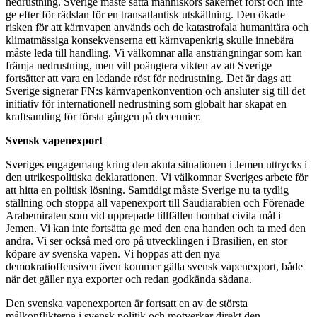
nedrustning. Sverige måste sätta människors säkerhet först och inte
ge efter för rädslan för en transatlantisk utskällning. Den ökade
risken för att kärnvapen används och de katastrofala humanitära och
klimatmässiga konsekvenserna ett kärnvapenkrig skulle innebära
måste leda till handling. Vi välkomnar alla ansträngningar som kan
främja nedrustning, men vill poängtera vikten av att Sverige
fortsätter att vara en ledande röst för nedrustning. Det är dags att
Sverige signerar FN:s kärnvapenkonvention och ansluter sig till det
initiativ för internationell nedrustning som globalt har skapat en
kraftsamling för första gången på decennier.
Svensk vapenexport
Sveriges engagemang kring den akuta situationen i Jemen uttrycks i
den utrikespolitiska deklarationen. Vi välkomnar Sveriges arbete för
att hitta en politisk lösning. Samtidigt måste Sverige nu ta tydlig
ställning och stoppa all vapenexport till Saudiarabien och Förenade
Arabemiraten som vid upprepade tillfällen bombat civila mål i
Jemen. Vi kan inte fortsätta ge med den ena handen och ta med den
andra. Vi ser också med oro på utvecklingen i Brasilien, en stor
köpare av svenska vapen. Vi hoppas att den nya
demokratioffensiven även kommer gälla svensk vapenexport, både
när det gäller nya exporter och redan godkända sådana.
Den svenska vapenexporten är fortsatt en av de största
målkonflikterna i svensk politik och motverkar direkt den