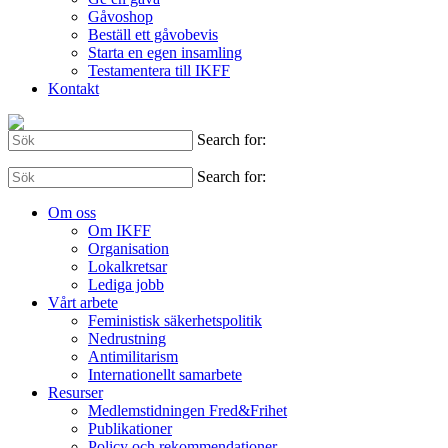
Gåvoshop
Beställ ett gåvobevis
Starta en egen insamling
Testamentera till IKFF
Kontakt
Search for:
Search for:
Om oss
Om IKFF
Organisation
Lokalkretsar
Lediga jobb
Vårt arbete
Feministisk säkerhetspolitik
Nedrustning
Antimilitarism
Internationellt samarbete
Resurser
Medlemstidningen Fred&Frihet
Publikationer
Policy och rekommendationer