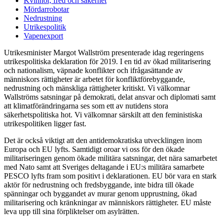
Kvinnor, fred och säkerhet
Mördarrobotar
Nedrustning
Utrikespolitik
Vapenexport
Utrikesminister Margot Wallström presenterade idag regeringens
utrikespolitiska deklaration för 2019. I en tid av ökad militarisering
och nationalism, väpnade konflikter och ifrågasättande av
människors rättigheter är arbetet för konfliktförebyggande,
nedrustning och mänskliga rättigheter kritiskt. Vi välkomnar
Wallströms satsningar på demokrati, delat ansvar och diplomati samt
att klimatförändringarna ses som ett av nutidens stora
säkerhetspolitiska hot. Vi välkomnar särskilt att den feministiska
utrikespolitiken ligger fast.
Det är också viktigt att den antidemokratiska utvecklingen inom
Europa och EU lyfts. Samtidigt oroar vi oss för den ökade
militariseringen genom ökade militära satsningar, det nära samarbetet
med Nato samt att Sveriges deltagande i EU:s militära samarbete
PESCO lyfts fram som positivt i deklarationen. EU bör vara en stark
aktör för nedrustning och fredsbyggande, inte bidra till ökade
spänningar och byggandet av murar genom upprustning, ökad
militarisering och kränkningar av människors rättigheter. EU måste
leva upp till sina förpliktelser om asylrätten.