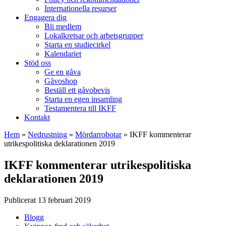
Internationella resurser
Engagera dig
Bli medlem
Lokalkretsar och arbetsgrupper
Starta en studiecirkel
Kalendariet
Stöd oss
Ge en gåva
Gåvoshop
Beställ ett gåvobevis
Starta en egen insamling
Testamentera till IKFF
Kontakt
Hem
»
Nedrustning
»
Mördarrobotar
»
IKFF kommenterar
utrikespolitiska deklarationen 2019
IKFF kommenterar utrikespolitiska
deklarationen 2019
Publicerat 13 februari 2019
Blogg