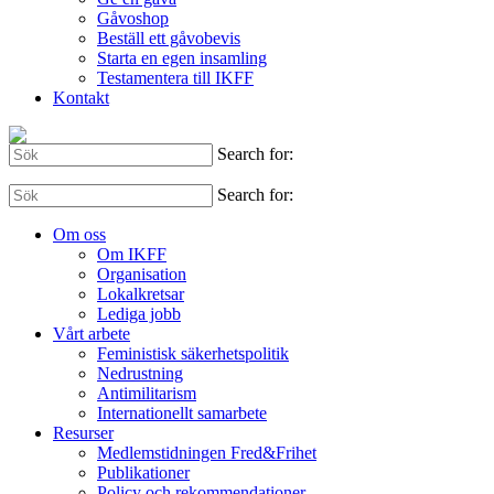
Gåvoshop
Beställ ett gåvobevis
Starta en egen insamling
Testamentera till IKFF
Kontakt
Search for:
Search for:
Om oss
Om IKFF
Organisation
Lokalkretsar
Lediga jobb
Vårt arbete
Feministisk säkerhetspolitik
Nedrustning
Antimilitarism
Internationellt samarbete
Resurser
Medlemstidningen Fred&Frihet
Publikationer
Policy och rekommendationer