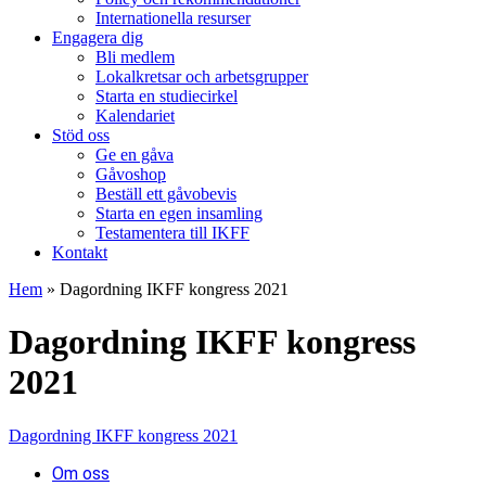
Internationella resurser
Engagera dig
Bli medlem
Lokalkretsar och arbetsgrupper
Starta en studiecirkel
Kalendariet
Stöd oss
Ge en gåva
Gåvoshop
Beställ ett gåvobevis
Starta en egen insamling
Testamentera till IKFF
Kontakt
Hem
»
Dagordning IKFF kongress 2021
Dagordning IKFF kongress
2021
Dagordning IKFF kongress 2021
Om oss