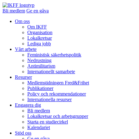
Bli medlem
Ge en gåva
Om oss
Om IKFF
Organisation
Lokalkretsar
Lediga jobb
Vårt arbete
Feministisk säkerhetspolitik
Nedrustning
Antimilitarism
Internationellt samarbete
Resurser
Medlemstidningen Fred&Frihet
Publikationer
Policy och rekommendationer
Internationella resurser
Engagera dig
Bli medlem
Lokalkretsar och arbetsgrupper
Starta en studiecirkel
Kalendariet
Stöd oss
Ge en gåva