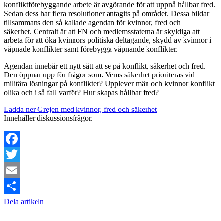
konfliktförebyggande arbete är avgörande för att uppnå hållbar fred.
Sedan dess har flera resolutioner antagits på området. Dessa bildar
tillsammans den så kallade agendan för kvinnor, fred och
säkerhet. Centralt är att FN och medlemsstaterna är skyldiga att
arbeta för att öka kvinnors politiska deltagande, skydd av kvinnor i
väpnade konflikter samt förebygga väpnande konflikter.
Agendan innebär ett nytt sätt att se på konflikt, säkerhet och fred.
Den öppnar upp för frågor som: Vems säkerhet prioriteras vid
militära lösningar på konflikter? Upplever män och kvinnor konflikt
olika och i så fall varför? Hur skapas hållbar fred?
Ladda ner Grejen med kvinnor, fred och säkerhet
Innehåller diskussionsfrågor.
Facebook
Twitter
Email
Dela artikeln