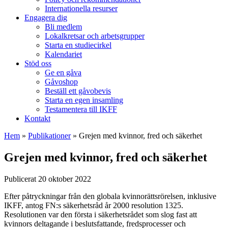
Internationella resurser
Engagera dig
Bli medlem
Lokalkretsar och arbetsgrupper
Starta en studiecirkel
Kalendariet
Stöd oss
Ge en gåva
Gåvoshop
Beställ ett gåvobevis
Starta en egen insamling
Testamentera till IKFF
Kontakt
Hem
»
Publikationer
»
Grejen med kvinnor, fred och säkerhet
Grejen med kvinnor, fred och säkerhet
Publicerat 20 oktober 2022
Efter påtryckningar från den globala kvinnorättsrörelsen, inklusive
IKFF, antog FN:s säkerhetsråd år 2000 resolution 1325.
Resolutionen var den första i säkerhetsrådet som slog fast att
kvinnors deltagande i beslutsfattande, fredsprocesser och