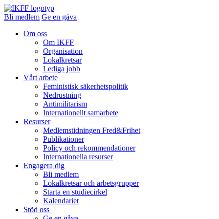
Bli medlem
Ge en gåva
Om oss
Om IKFF
Organisation
Lokalkretsar
Lediga jobb
Vårt arbete
Feministisk säkerhetspolitik
Nedrustning
Antimilitarism
Internationellt samarbete
Resurser
Medlemstidningen Fred&Frihet
Publikationer
Policy och rekommendationer
Internationella resurser
Engagera dig
Bli medlem
Lokalkretsar och arbetsgrupper
Starta en studiecirkel
Kalendariet
Stöd oss
Ge en gåva