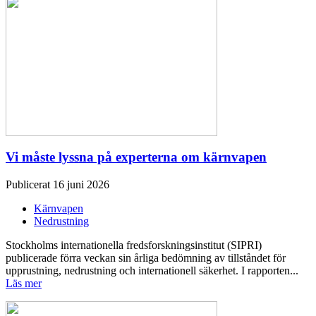
Vi måste lyssna på experterna om kärnvapen
Publicerat 16 juni 2026
Kärnvapen
Nedrustning
Stockholms internationella fredsforskningsinstitut (SIPRI)
publicerade förra veckan sin årliga bedömning av tillståndet för
upprustning, nedrustning och internationell säkerhet. I rapporten...
Läs mer