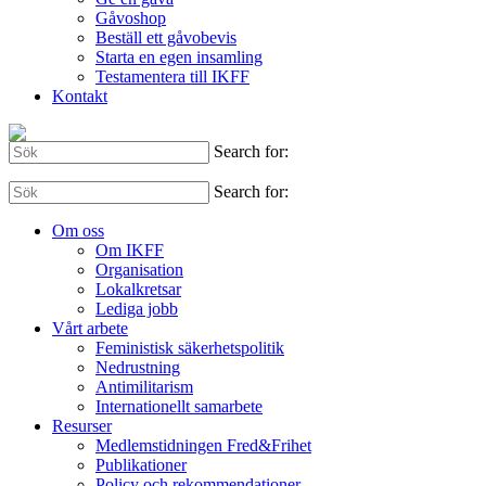
Gåvoshop
Beställ ett gåvobevis
Starta en egen insamling
Testamentera till IKFF
Kontakt
Search for:
Search for:
Om oss
Om IKFF
Organisation
Lokalkretsar
Lediga jobb
Vårt arbete
Feministisk säkerhetspolitik
Nedrustning
Antimilitarism
Internationellt samarbete
Resurser
Medlemstidningen Fred&Frihet
Publikationer
Policy och rekommendationer