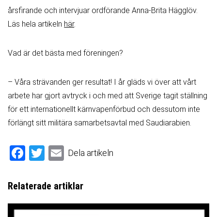
årsfirande och intervjuar ordförande Anna-Brita Hägglöv.
Läs hela artikeln
här
.
Vad är det bästa med före­ningen?
– Våra strävanden ger resultat! I år gläds vi över att vårt
arbete har gjort avtryck i och med att Sverige tagit ställning
för ett internationellt kärnvapenförbud och dessutom inte
förlängt sitt militära samarbetsavtal med Saudiarabien.
Facebook
Twitter
Email
Dela artikeln
Relaterade artiklar