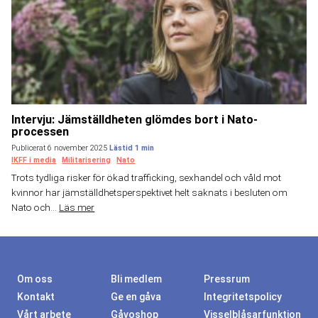
Intervju: Jämställdheten glömdes bort i Nato-
processen
Publicerat 6 november 2025
IKFF i media
Militarisering
Nato
Trots tydliga risker för ökad trafficking, sexhandel och våld mot
kvinnor har jämställdhetsperspektivet helt saknats i besluten om
Nato och...
Läs mer
Om oss
Bli medlem
Pressrum
Kontakt
Ge en gåva
Integritetspolicy
Vårt arbete
Gåvoshop
Visselblåsarfunktion