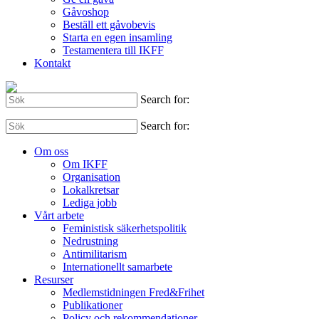
Gåvoshop
Beställ ett gåvobevis
Starta en egen insamling
Testamentera till IKFF
Kontakt
Search for:
Search for:
Om oss
Om IKFF
Organisation
Lokalkretsar
Lediga jobb
Vårt arbete
Feministisk säkerhetspolitik
Nedrustning
Antimilitarism
Internationellt samarbete
Resurser
Medlemstidningen Fred&Frihet
Publikationer
Policy och rekommendationer