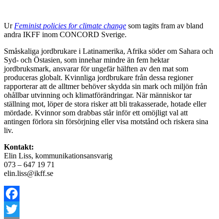
Ur
Feminist policies for climate change
som tagits fram av bland
andra IKFF inom CONCORD Sverige.
Småskaliga jordbrukare i Latinamerika, Afrika söder om Sahara och
Syd- och Östasien, som innehar mindre än fem hektar
jordbruksmark, ansvarar för ungefär hälften av den mat som
produceras globalt. Kvinnliga jordbrukare från dessa regioner
rapporterar att de alltmer behöver skydda sin mark och miljön från
ohållbar utvinning och klimatförändringar. När människor tar
ställning mot, löper de stora risker att bli trakasserade, hotade eller
mördade. Kvinnor som drabbas står inför ett omöjligt val att
antingen förlora sin försörjning eller visa motstånd och riskera sina
liv.
Kontakt:
Elin Liss, kommunikationsansvarig
073 – 647 19 71
elin.liss@ikff.se
Facebook