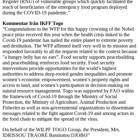
Register (RNU) of vulnerable groups which quickly facilitated the
reach of beneficiaries of the emergency food program deployed
during the COVID-19 pandemic.”
Kommentar från IKFF Togo
”Congratulations to the WFP for this happy crowning of the Nobel
peace prize received this year when the health crisis linked to the
Covid-19 pandemic has nailed the entire planet to extreme poverty
and destitution. The WFP affirmed itself very well in its mission and
responded favorably to all the requests related to the context because
”a hungry belly has no ears”. Food security supports peacebuilding
and peacebuilding reinforces food security. Food security
interventions provide opportunities for the world’s highest
authorities to address deep-rooted gender inequalities and promote
women’s economic empowerment, women’s property rights and
access to land, and women’s participation in decision-making on
natural resource management. Togo was supported by FAO within
the framework of Covid-19 through the Ministry of Social
Protection, the Ministry of Agriculture, Animal Production and
Fisheries as well as non-governmental organizations to disseminate
messages related to the fight against Covid-19 and among actors in
the food chain to mitigate the spread of the virus.
On behalf of the WILPF TOGO Group, the President, Mrs.
IDRISSOU TRAORÉ Bassiratou DJOBO”