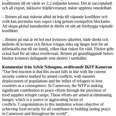
koalitionen till ett värde av 2,2 miljarder kronor. Det är oacceptabelt
och all export, inklusive följdleveranser, måste upphöra omedelbart.
– Bristen på mat riskerar alltid att leda till väpnade konflikter och
svält kan användas som vapen i krig genom exempelvis blockader.
Att skapa global matsäkerhet är därför ett sätt att förebygga väpnade
konflikter.
– Bristen på mat är ett hot mot kvinnors säkerhet, både direkt och
indirekt då kvinnor och flickor tvingas söka sig längre bort för att
införskaffa mat till sin familj, vilket ökar risken för våld. Flickor gifts
också bort för att säkra överlevnad. Bristen på grundläggande behov
hindrar kvinnors deltagande som aktörer i samhället.
Kommentar från Sylvie Ndongmo, ordförande IKFF Kamerun
”Our first reaction is that this award falls in line with the current
security context marked by armed conflicts, with massive
displacement of populations and the influx of refugees to host
countries as a consequence. In Cameroon, the WFP is making
significant contribution to peace efforts through the provision of
food supplies refugee camps. These efforts are aimed at eliminating
hunger, which is a source or aggravating factor of
conflicts. Congratulations to this institution whose objective of
achieving food security for all contributes to building lasting peace
in Cameroon and throughout the world”.