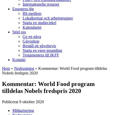
Internationella resurser
Engagera dig
Bli medlem
Lokalkretsar och arbetsgrupper
Starta en studiecirkel
Kalendariet
Stöd oss
Ge en gåva
Gåvoshop
Beställ ett gåvobevis
Starta en egen insamling
Testamentera till IKFF
Kontakt
Hem
»
Nedrustning
»
Kommentar: World Food program tilldelas
Nobels fredspris 2020
Kommentar: World Food program
tilldelas Nobels fredspris 2020
Publicerat 9 oktober 2020
Militarisering