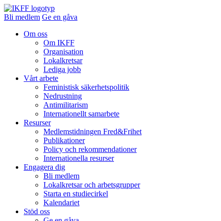
Bli medlem
Ge en gåva
Om oss
Om IKFF
Organisation
Lokalkretsar
Lediga jobb
Vårt arbete
Feministisk säkerhetspolitik
Nedrustning
Antimilitarism
Internationellt samarbete
Resurser
Medlemstidningen Fred&Frihet
Publikationer
Policy och rekommendationer
Internationella resurser
Engagera dig
Bli medlem
Lokalkretsar och arbetsgrupper
Starta en studiecirkel
Kalendariet
Stöd oss
Ge en gåva