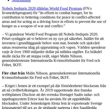
Nedrustning
Nobels fredspris 2020 tilldelas World Food Program
(FN:s
livsmedelsprogram) för “its efforts to combat hunger, for its
contribution to bettering conditions for peace in conflict-affected
areas and for acting as a driving force in efforts to prevent the use of
hunger as a weapon of war and conflict.”
– Vi gratulerar World Food Program till Nobels fredspris 2020.
Priset synliggör att vi behöver en ny syn på säkerhet. Istället för att
investera i grundläggande behov som mat, boende och sjukvård
satsas resurserna idag på upprustning och vapen. Världen spenderar
varje år över 1900 miljarder dollar på militära utgifter. En bråkdel
skulle räcka för att stoppa svält, säger Malin Nilsson,
generalsekreterare Internationella Kvinnoförbundet för Fred och
Frihet, IKFF.
Fler citat från
Malin Nilsson, generalsekreterare Internationella
Kvinnoförbundet för Fred och Frihet, IKFF.
– Kriget i Jemen är ett exempel på där förnödenheter blockerats från
att nå civilbefolkningen. År 2019 rapporterade den franska
webbplatsen Disclose att det svenska företaget Saabs radar- och
uppdragssystem Erieye kan ha använts för att upprätthålla
blockaden. Under Jemenkrigets första fem år exporterade Sverige
krigsmateriel till sex av de stridande parterna i den Saudiledda