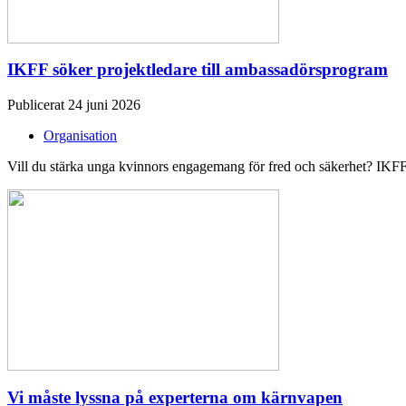
IKFF söker projektledare till ambassadörsprogram
Publicerat 24 juni 2026
Organisation
Vill du stärka unga kvinnors engagemang för fred och säkerhet? IKFF 
Vi måste lyssna på experterna om kärnvapen