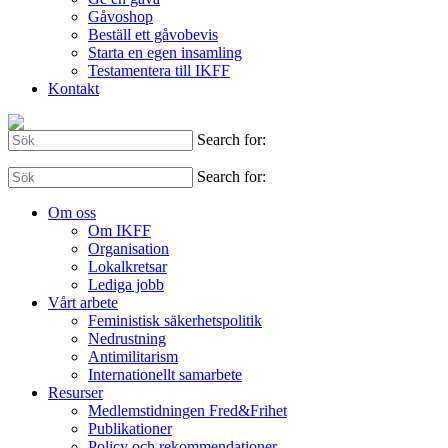
Gåvoshop
Beställ ett gåvobevis
Starta en egen insamling
Testamentera till IKFF
Kontakt
Search for:
Search for:
Om oss
Om IKFF
Organisation
Lokalkretsar
Lediga jobb
Vårt arbete
Feministisk säkerhetspolitik
Nedrustning
Antimilitarism
Internationellt samarbete
Resurser
Medlemstidningen Fred&Frihet
Publikationer
Policy och rekommendationer