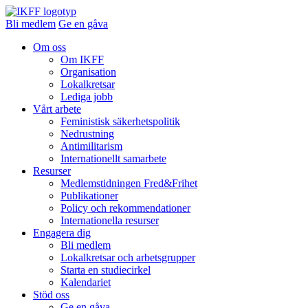
Bli medlem
Ge en gåva
Om oss
Om IKFF
Organisation
Lokalkretsar
Lediga jobb
Vårt arbete
Feministisk säkerhetspolitik
Nedrustning
Antimilitarism
Internationellt samarbete
Resurser
Medlemstidningen Fred&Frihet
Publikationer
Policy och rekommendationer
Internationella resurser
Engagera dig
Bli medlem
Lokalkretsar och arbetsgrupper
Starta en studiecirkel
Kalendariet
Stöd oss
Ge en gåva