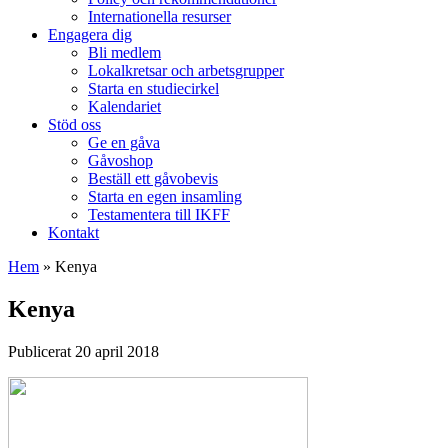
Internationella resurser
Engagera dig
Bli medlem
Lokalkretsar och arbetsgrupper
Starta en studiecirkel
Kalendariet
Stöd oss
Ge en gåva
Gåvoshop
Beställ ett gåvobevis
Starta en egen insamling
Testamentera till IKFF
Kontakt
Hem
»
Kenya
Kenya
Publicerat 20 april 2018