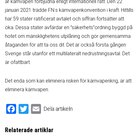
är kärnvapen förbjudna enligt internationell rätt. Den 22
januari 2021 trädde FN:s kärnvapenkonvention i kraft. Hittills
har 59 stater ratificerat avtalet och siffran fortsätter att
öka. Dessa stater avfärdar en ”säkerhets”ordning byggd på
hotet om mänsklighetens utplåning och gör gemensamma
åtaganden för att ta oss dit. Det är också första gången
Sverige står utanför ett multilateralt nedrustningsavtal. Det
är ofattbart.
Det enda som kan eliminera risken för kärnvapenkrig, är att
eliminera kärnvapen.
Facebook
Twitter
Email
Dela artikeln
Relaterade artiklar