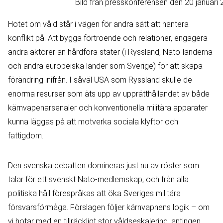
Bild från presskonferensen den 20 januari 
Hotet om våld står i vägen för andra sätt att hantera
konflikt på. Att bygga förtroende och relationer, engagera
andra aktörer än hårdföra stater (i Ryssland, Nato-länderna
och andra europeiska länder som Sverige) för att skapa
förändring inifrån. I såväl USA som Ryssland skulle de
enorma resurser som äts upp av upprätthållandet av både
kärnvapenarsenaler och konventionella militära apparater
kunna läggas på att motverka sociala klyftor och
fattigdom.
Den svenska debatten domineras just nu av röster som
talar för ett svenskt Nato-medlemskap, och från alla
politiska håll förespråkas att öka Sveriges militära
försvarsförmåga. Förslagen följer kärnvapnens logik – om
vi hotar med en tillräckligt stor våldseskalering, antingen