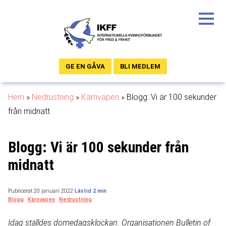
GE EN GÅVA
BLI MEDLEM
Hem
»
Nedrustning
»
Kärnvapen
»
Blogg: Vi är 100 sekunder
från midnatt
Blogg: Vi är 100 sekunder från
midnatt
Publicerat 20 januari 2022
Blogg
Kärnvapen
Nedrustning
Idag ställdes domedagsklockan. Organisationen Bulletin of