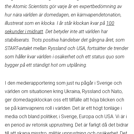
the Atomic Scientists gör varje år en expertbedömning av
hur nära världen är domedagen, en kärnvapendetonation,
illustrerat som en klocka. I år står klockan kvar på
100
sekunder i midnatt
. Det betyder inte att världen har
stabiliserats. Trots positiva händelser det gångna året, som
START-avtalet mellan Ryssland och USA, fortsätter de trender
som håller kvar världen i osäkerhet och ett status quo som
bygger på ett ständigt hot om utplåning.
I den medierapportering som just nu pågår i Sverige och
världen om situationen kring Ukraina, Ryssland och Nato,
ger domedagsklockan oss ett tillfälle att höja blicken och
se på kärnvapnens roll i världen. Det är ett högt tonläge i
media och bland politiker, i Sverige, Europa och USA. Vi är i
en period av retorisk upprustning. Det är farligt då det bidrar
till att skapa misstro, militär upprustning och osäkerhet. Det