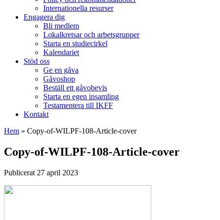
Internationella resurser
Engagera dig
Bli medlem
Lokalkretsar och arbetsgrupper
Starta en studiecirkel
Kalendariet
Stöd oss
Ge en gåva
Gåvoshop
Beställ ett gåvobevis
Starta en egen insamling
Testamentera till IKFF
Kontakt
Hem
»
Copy-of-WILPF-108-Article-cover
Copy-of-WILPF-108-Article-cover
Publicerat 27 april 2023