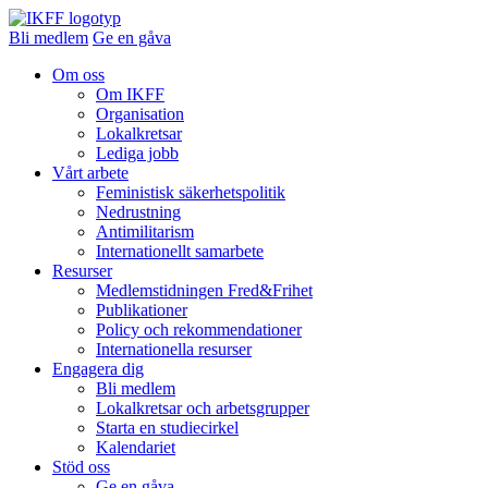
Bli medlem
Ge en gåva
Om oss
Om IKFF
Organisation
Lokalkretsar
Lediga jobb
Vårt arbete
Feministisk säkerhetspolitik
Nedrustning
Antimilitarism
Internationellt samarbete
Resurser
Medlemstidningen Fred&Frihet
Publikationer
Policy och rekommendationer
Internationella resurser
Engagera dig
Bli medlem
Lokalkretsar och arbetsgrupper
Starta en studiecirkel
Kalendariet
Stöd oss
Ge en gåva