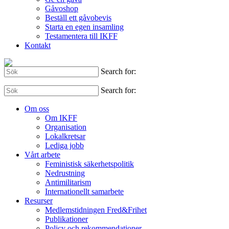
Gåvoshop
Beställ ett gåvobevis
Starta en egen insamling
Testamentera till IKFF
Kontakt
Search for:
Search for:
Om oss
Om IKFF
Organisation
Lokalkretsar
Lediga jobb
Vårt arbete
Feministisk säkerhetspolitik
Nedrustning
Antimilitarism
Internationellt samarbete
Resurser
Medlemstidningen Fred&Frihet
Publikationer
Policy och rekommendationer