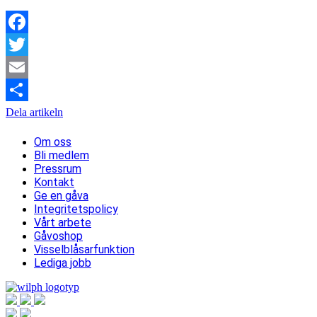
Facebook
Twitter
Email
Dela artikeln
Om oss
Bli medlem
Pressrum
Kontakt
Ge en gåva
Integritetspolicy
Vårt arbete
Gåvoshop
Visselblåsarfunktion
Lediga jobb