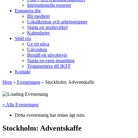
Internationella resurser
Engagera dig
Bli medlem
Lokalkretsar och arbetsgrupper
Starta en studiecirkel
Kalendariet
Stöd oss
Ge en gåva
Gåvoshop
Beställ ett gåvobevis
Starta en egen insamling
Testamentera till IKFF
Kontakt
Hem
»
Evenemang
»
Stockholm: Adventskaffe
« Alla Evenemang
Detta evenemang har redan ägt rum.
Stockholm: Adventskaffe