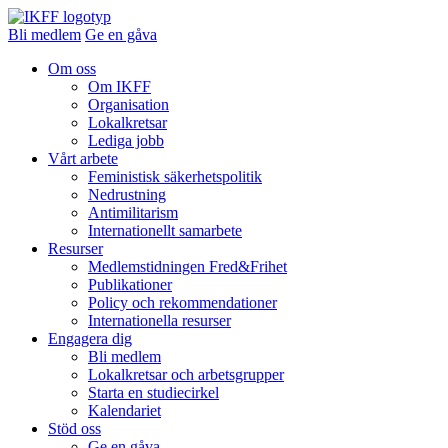
Bli medlem
Ge en gåva
Om oss
Om IKFF
Organisation
Lokalkretsar
Lediga jobb
Vårt arbete
Feministisk säkerhetspolitik
Nedrustning
Antimilitarism
Internationellt samarbete
Resurser
Medlemstidningen Fred&Frihet
Publikationer
Policy och rekommendationer
Internationella resurser
Engagera dig
Bli medlem
Lokalkretsar och arbetsgrupper
Starta en studiecirkel
Kalendariet
Stöd oss
Ge en gåva