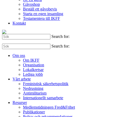
Gåvoshop
Beställ ett gåvobevis
Starta en egen insamling
Testamentera till IKFF
Kontakt
Search for:
Search for:
Om oss
Om IKFF
Organisation
Lokalkretsar
Lediga jobb
Vårt arbete
Feministisk säkerhetspolitik
Nedrustning
Antimilitarism
Internationellt samarbete
Resurser
Medlemstidningen Fred&Frihet
Publikationer
Policy och rekommendationer