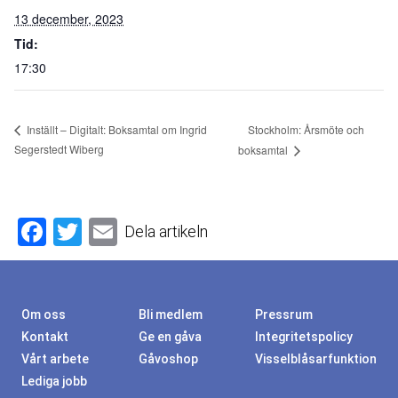
13 december, 2023
Tid:
17:30
Stockholm: Årsmöte och
Inställt – Digitalt: Boksamtal om Ingrid
Segerstedt Wiberg
boksamtal
Facebook
Twitter
Email
Dela artikeln
Om oss
Bli medlem
Pressrum
Kontakt
Ge en gåva
Integritetspolicy
Vårt arbete
Gåvoshop
Visselblåsarfunktion
Lediga jobb