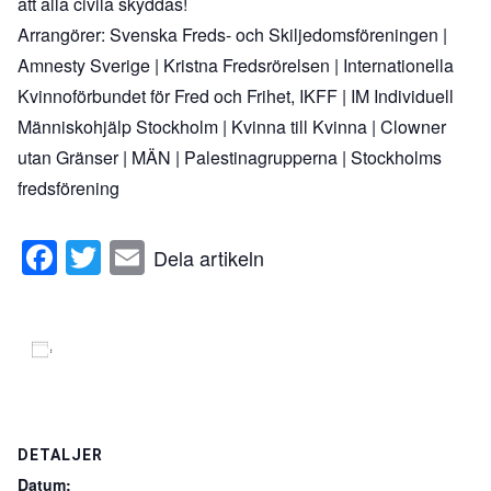
att alla civila skyddas!
Arrangörer: Svenska Freds- och Skiljedomsföreningen |
Amnesty Sverige | Kristna Fredsrörelsen | Internationella
Kvinnoförbundet för Fred och Frihet, IKFF | IM Individuell
Människohjälp Stockholm | Kvinna till Kvinna | Clowner
utan Gränser | MÄN | Palestinagrupperna | Stockholms
fredsförening
Facebook
Twitter
Email
Dela artikeln
Lägg till i kalender
DETALJER
Datum: