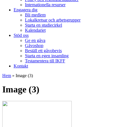
Internationella resurser
Engagera dig
Bli medlem
Lokalkretsar och arbetsgrupper
Starta en studiecirkel
Kalendariet
Stöd oss
Ge en gåva
Gåvoshop
Beställ ett gåvobevis
Starta en egen insamling
Testamentera till IKFF
Kontakt
Hem
»
Image (3)
Image (3)