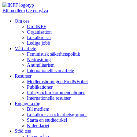
Bli medlem
Ge en gåva
Om oss
Om IKFF
Organisation
Lokalkretsar
Lediga jobb
Vårt arbete
Feministisk säkerhetspolitik
Nedrustning
Antimilitarism
Internationellt samarbete
Resurser
Medlemstidningen Fred&Frihet
Publikationer
Policy och rekommendationer
Internationella resurser
Engagera dig
Bli medlem
Lokalkretsar och arbetsgrupper
Starta en studiecirkel
Kalendariet
Stöd oss
Ge en gåva