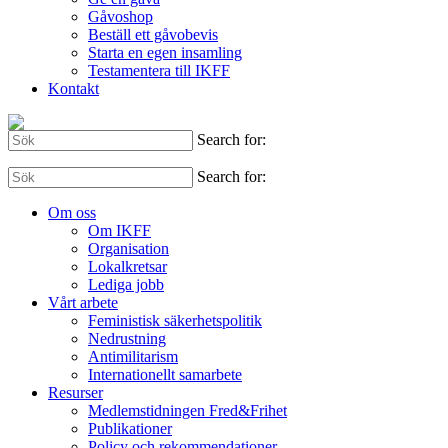
Gåvoshop
Beställ ett gåvobevis
Starta en egen insamling
Testamentera till IKFF
Kontakt
Search for:
Search for:
Om oss
Om IKFF
Organisation
Lokalkretsar
Lediga jobb
Vårt arbete
Feministisk säkerhetspolitik
Nedrustning
Antimilitarism
Internationellt samarbete
Resurser
Medlemstidningen Fred&Frihet
Publikationer
Policy och rekommendationer