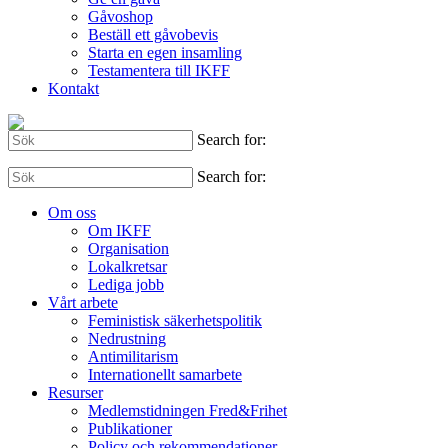
Gåvoshop
Beställ ett gåvobevis
Starta en egen insamling
Testamentera till IKFF
Kontakt
Search for:
Search for:
Om oss
Om IKFF
Organisation
Lokalkretsar
Lediga jobb
Vårt arbete
Feministisk säkerhetspolitik
Nedrustning
Antimilitarism
Internationellt samarbete
Resurser
Medlemstidningen Fred&Frihet
Publikationer
Policy och rekommendationer