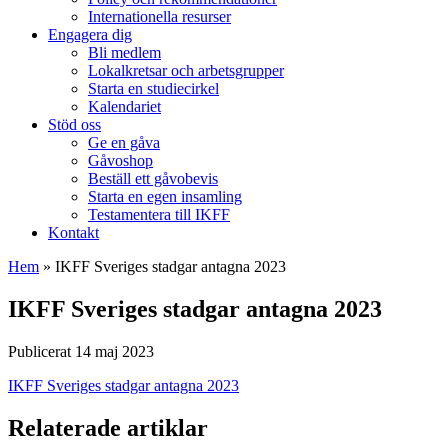
Internationella resurser
Engagera dig
Bli medlem
Lokalkretsar och arbetsgrupper
Starta en studiecirkel
Kalendariet
Stöd oss
Ge en gåva
Gåvoshop
Beställ ett gåvobevis
Starta en egen insamling
Testamentera till IKFF
Kontakt
Hem
»
IKFF Sveriges stadgar antagna 2023
IKFF Sveriges stadgar antagna 2023
Publicerat 14 maj 2023
IKFF Sveriges stadgar antagna 2023
Relaterade artiklar