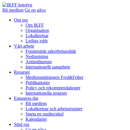
Bli medlem
Ge en gåva
Om oss
Om IKFF
Organisation
Lokalkretsar
Lediga jobb
Vårt arbete
Feministisk säkerhetspolitik
Nedrustning
Antimilitarism
Internationellt samarbete
Resurser
Medlemstidningen Fred&Frihet
Publikationer
Policy och rekommendationer
Internationella resurser
Engagera dig
Bli medlem
Lokalkretsar och arbetsgrupper
Starta en studiecirkel
Kalendariet
Stöd oss
Ge en gåva