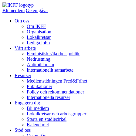
Bli medlem
Ge en gåva
Om oss
Om IKFF
Organisation
Lokalkretsar
Lediga jobb
Vårt arbete
Feministisk säkerhetspolitik
Nedrustning
Antimilitarism
Internationellt samarbete
Resurser
Medlemstidningen Fred&Frihet
Publikationer
Policy och rekommendationer
Internationella resurser
Engagera dig
Bli medlem
Lokalkretsar och arbetsgrupper
Starta en studiecirkel
Kalendariet
Stöd oss
Ge en gåva