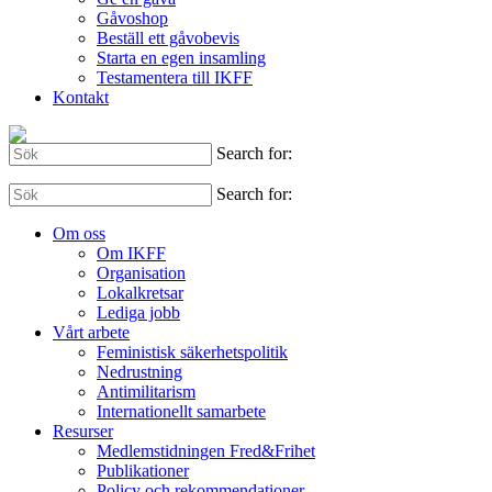
Gåvoshop
Beställ ett gåvobevis
Starta en egen insamling
Testamentera till IKFF
Kontakt
Search for:
Search for:
Om oss
Om IKFF
Organisation
Lokalkretsar
Lediga jobb
Vårt arbete
Feministisk säkerhetspolitik
Nedrustning
Antimilitarism
Internationellt samarbete
Resurser
Medlemstidningen Fred&Frihet
Publikationer
Policy och rekommendationer