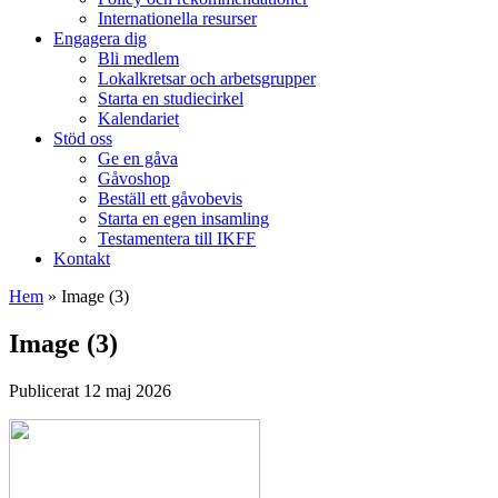
Internationella resurser
Engagera dig
Bli medlem
Lokalkretsar och arbetsgrupper
Starta en studiecirkel
Kalendariet
Stöd oss
Ge en gåva
Gåvoshop
Beställ ett gåvobevis
Starta en egen insamling
Testamentera till IKFF
Kontakt
Hem
»
Image (3)
Image (3)
Publicerat 12 maj 2026