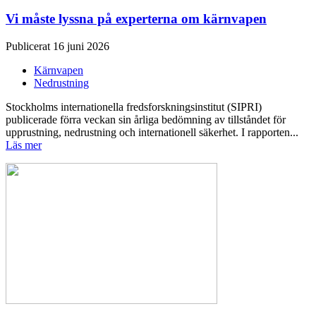
Vi måste lyssna på experterna om kärnvapen
Publicerat 16 juni 2026
Kärnvapen
Nedrustning
Stockholms internationella fredsforskningsinstitut (SIPRI)
publicerade förra veckan sin årliga bedömning av tillståndet för
upprustning, nedrustning och internationell säkerhet. I rapporten...
Läs mer