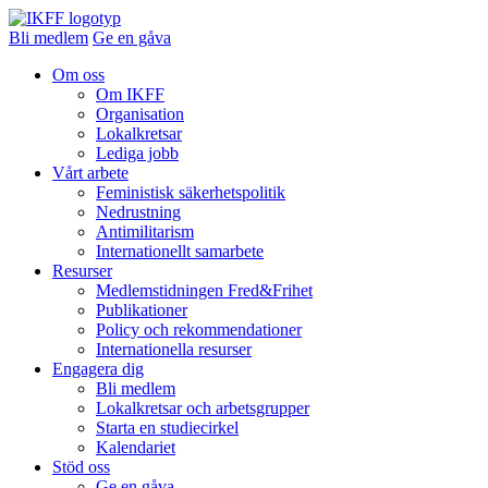
Bli medlem
Ge en gåva
Om oss
Om IKFF
Organisation
Lokalkretsar
Lediga jobb
Vårt arbete
Feministisk säkerhetspolitik
Nedrustning
Antimilitarism
Internationellt samarbete
Resurser
Medlemstidningen Fred&Frihet
Publikationer
Policy och rekommendationer
Internationella resurser
Engagera dig
Bli medlem
Lokalkretsar och arbetsgrupper
Starta en studiecirkel
Kalendariet
Stöd oss
Ge en gåva