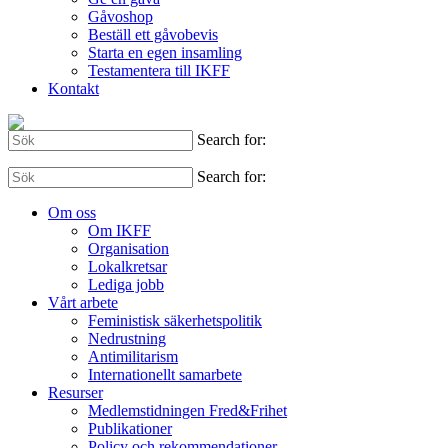
Gåvoshop
Beställ ett gåvobevis
Starta en egen insamling
Testamentera till IKFF
Kontakt
Search for:
Search for:
Om oss
Om IKFF
Organisation
Lokalkretsar
Lediga jobb
Vårt arbete
Feministisk säkerhetspolitik
Nedrustning
Antimilitarism
Internationellt samarbete
Resurser
Medlemstidningen Fred&Frihet
Publikationer
Policy och rekommendationer