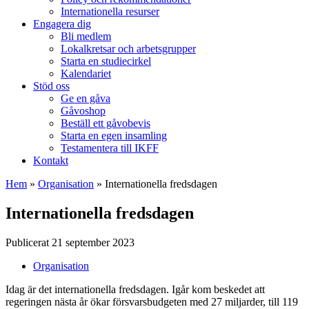
Internationella resurser
Engagera dig
Bli medlem
Lokalkretsar och arbetsgrupper
Starta en studiecirkel
Kalendariet
Stöd oss
Ge en gåva
Gåvoshop
Beställ ett gåvobevis
Starta en egen insamling
Testamentera till IKFF
Kontakt
Hem
»
Organisation
»
Internationella fredsdagen
Internationella fredsdagen
Publicerat 21 september 2023
Organisation
Idag är det internationella fredsdagen. Igår kom beskedet att
regeringen nästa år ökar försvarsbudgeten med 27 miljarder, till 119