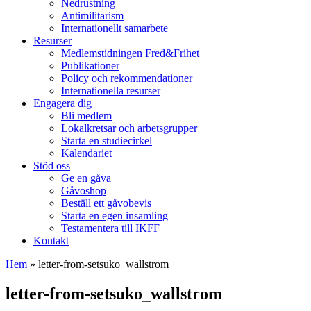
Nedrustning
Antimilitarism
Internationellt samarbete
Resurser
Medlemstidningen Fred&Frihet
Publikationer
Policy och rekommendationer
Internationella resurser
Engagera dig
Bli medlem
Lokalkretsar och arbetsgrupper
Starta en studiecirkel
Kalendariet
Stöd oss
Ge en gåva
Gåvoshop
Beställ ett gåvobevis
Starta en egen insamling
Testamentera till IKFF
Kontakt
Hem
»
letter-from-setsuko_wallstrom
letter-from-setsuko_wallstrom