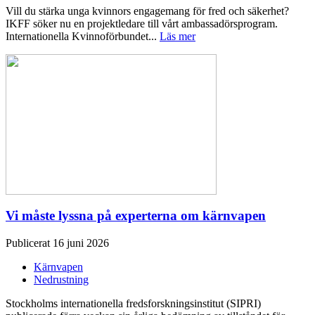
Vill du stärka unga kvinnors engagemang för fred och säkerhet?
IKFF söker nu en projektledare till vårt ambassadörsprogram.
Internationella Kvinnoförbundet...
Läs mer
Vi måste lyssna på experterna om kärnvapen
Publicerat 16 juni 2026
Kärnvapen
Nedrustning
Stockholms internationella fredsforskningsinstitut (SIPRI)