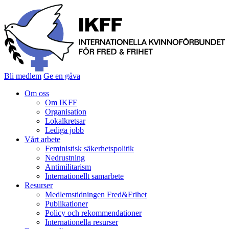
Bli medlem
Ge en gåva
Om oss
Om IKFF
Organisation
Lokalkretsar
Lediga jobb
Vårt arbete
Feministisk säkerhetspolitik
Nedrustning
Antimilitarism
Internationellt samarbete
Resurser
Medlemstidningen Fred&Frihet
Publikationer
Policy och rekommendationer
Internationella resurser