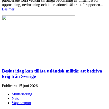
publicerade förra veckan sin årliga bedömning av tillståndet för
upprustning, nedrustning och internationell säkerhet. I rapporten...
Läs mer
Beslut idag kan tillåta utländsk militär att bedriva
krig från Sverige
Publicerat 15 juni 2026
Militarisering
Nato
Vapenexport