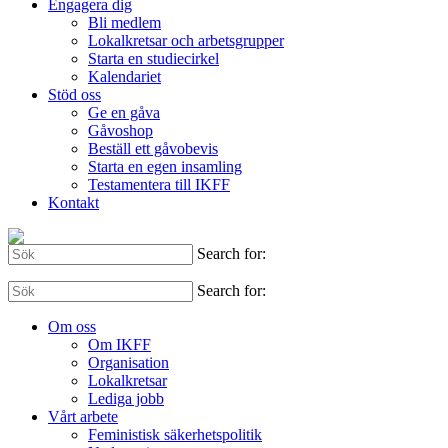
Engagera dig
Bli medlem
Lokalkretsar och arbetsgrupper
Starta en studiecirkel
Kalendariet
Stöd oss
Ge en gåva
Gåvoshop
Beställ ett gåvobevis
Starta en egen insamling
Testamentera till IKFF
Kontakt
Search for:
Search for:
Om oss
Om IKFF
Organisation
Lokalkretsar
Lediga jobb
Vårt arbete
Feministisk säkerhetspolitik