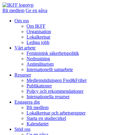
Bli medlem
Ge en gåva
Om oss
Om IKFF
Organisation
Lokalkretsar
Lediga jobb
Vårt arbete
Feministisk säkerhetspolitik
Nedrustning
Antimilitarism
Internationellt samarbete
Resurser
Medlemstidningen Fred&Frihet
Publikationer
Policy och rekommendationer
Internationella resurser
Engagera dig
Bli medlem
Lokalkretsar och arbetsgrupper
Starta en studiecirkel
Kalendariet
Stöd oss
Ge en gåva