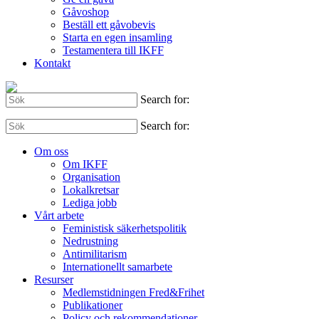
Gåvoshop
Beställ ett gåvobevis
Starta en egen insamling
Testamentera till IKFF
Kontakt
Search for:
Search for:
Om oss
Om IKFF
Organisation
Lokalkretsar
Lediga jobb
Vårt arbete
Feministisk säkerhetspolitik
Nedrustning
Antimilitarism
Internationellt samarbete
Resurser
Medlemstidningen Fred&Frihet
Publikationer
Policy och rekommendationer