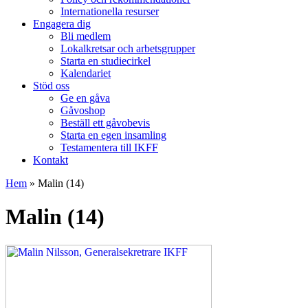
Internationella resurser
Engagera dig
Bli medlem
Lokalkretsar och arbetsgrupper
Starta en studiecirkel
Kalendariet
Stöd oss
Ge en gåva
Gåvoshop
Beställ ett gåvobevis
Starta en egen insamling
Testamentera till IKFF
Kontakt
Hem
»
Malin (14)
Malin (14)