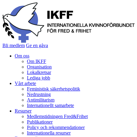
Bli medlem
Ge en gåva
Om oss
Om IKFF
Organisation
Lokalkretsar
Lediga jobb
Vårt arbete
Feministisk säkerhetspolitik
Nedrustning
Antimilitarism
Internationellt samarbete
Resurser
Medlemstidningen Fred&Frihet
Publikationer
Policy och rekommendationer
Internationella resurser