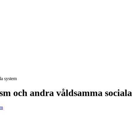
la system
sism och andra våldsamma sociala
em