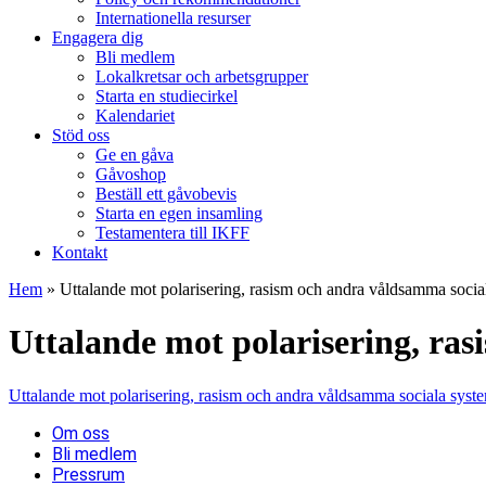
Internationella resurser
Engagera dig
Bli medlem
Lokalkretsar och arbetsgrupper
Starta en studiecirkel
Kalendariet
Stöd oss
Ge en gåva
Gåvoshop
Beställ ett gåvobevis
Starta en egen insamling
Testamentera till IKFF
Kontakt
Hem
»
Uttalande mot polarisering, rasism och andra våldsamma socia
Uttalande mot polarisering, ra
Uttalande mot polarisering, rasism och andra våldsamma sociala syst
Om oss
Bli medlem
Pressrum