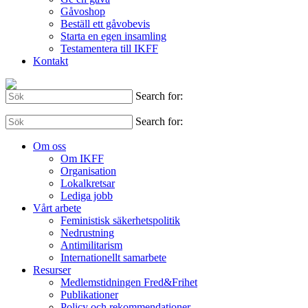
Gåvoshop
Beställ ett gåvobevis
Starta en egen insamling
Testamentera till IKFF
Kontakt
Search for:
Search for:
Om oss
Om IKFF
Organisation
Lokalkretsar
Lediga jobb
Vårt arbete
Feministisk säkerhetspolitik
Nedrustning
Antimilitarism
Internationellt samarbete
Resurser
Medlemstidningen Fred&Frihet
Publikationer
Policy och rekommendationer