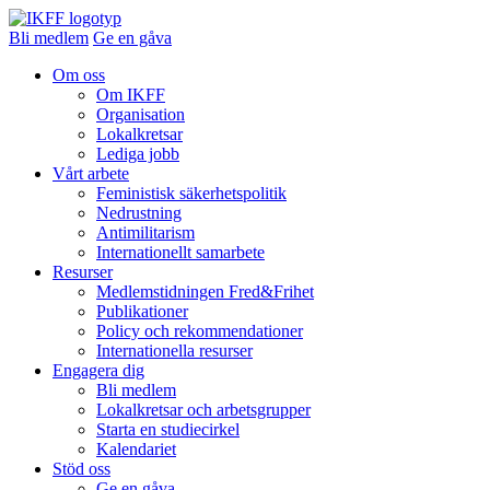
Bli medlem
Ge en gåva
Om oss
Om IKFF
Organisation
Lokalkretsar
Lediga jobb
Vårt arbete
Feministisk säkerhetspolitik
Nedrustning
Antimilitarism
Internationellt samarbete
Resurser
Medlemstidningen Fred&Frihet
Publikationer
Policy och rekommendationer
Internationella resurser
Engagera dig
Bli medlem
Lokalkretsar och arbetsgrupper
Starta en studiecirkel
Kalendariet
Stöd oss
Ge en gåva