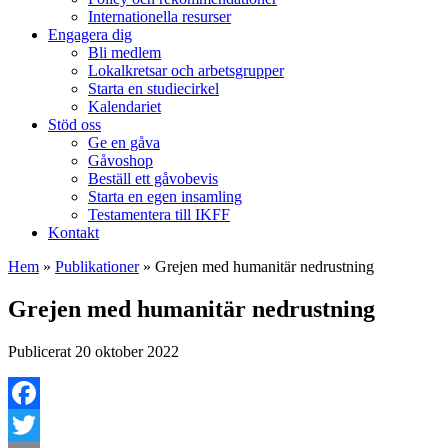
Internationella resurser
Engagera dig
Bli medlem
Lokalkretsar och arbetsgrupper
Starta en studiecirkel
Kalendariet
Stöd oss
Ge en gåva
Gåvoshop
Beställ ett gåvobevis
Starta en egen insamling
Testamentera till IKFF
Kontakt
Hem
»
Publikationer
»
Grejen med humanitär nedrustning
Grejen med humanitär nedrustning
Publicerat 20 oktober 2022
Facebook