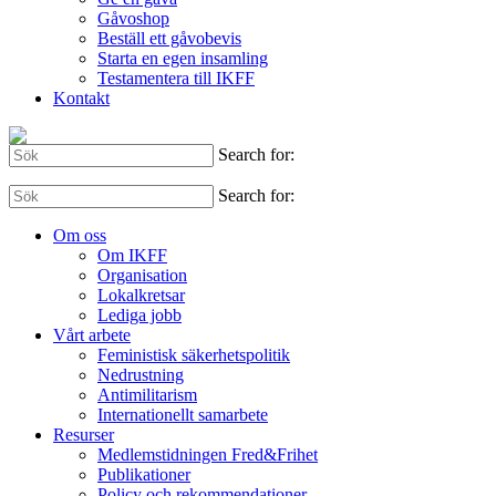
Gåvoshop
Beställ ett gåvobevis
Starta en egen insamling
Testamentera till IKFF
Kontakt
Search for:
Search for:
Om oss
Om IKFF
Organisation
Lokalkretsar
Lediga jobb
Vårt arbete
Feministisk säkerhetspolitik
Nedrustning
Antimilitarism
Internationellt samarbete
Resurser
Medlemstidningen Fred&Frihet
Publikationer
Policy och rekommendationer