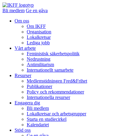
Bli medlem
Ge en gåva
Om oss
Om IKFF
Organisation
Lokalkretsar
Lediga jobb
Vårt arbete
Feministisk säkerhetspolitik
Nedrustning
Antimilitarism
Internationellt samarbete
Resurser
Medlemstidningen Fred&Frihet
Publikationer
Policy och rekommendationer
Internationella resurser
Engagera dig
Bli medlem
Lokalkretsar och arbetsgrupper
Starta en studiecirkel
Kalendariet
Stöd oss
Ge en gåva