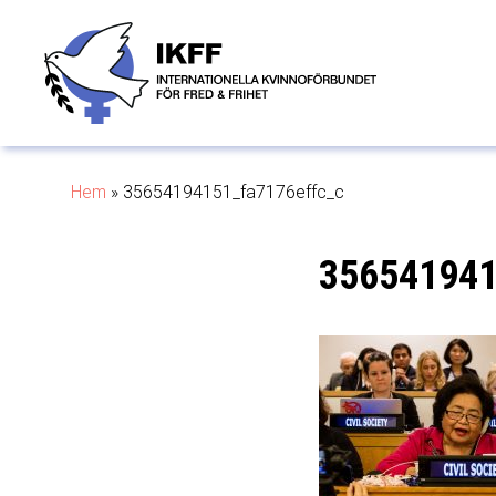
Hem
»
35654194151_fa7176effc_c
356541941