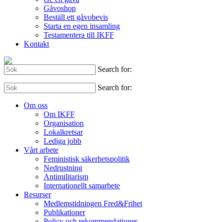
Gåvoshop
Beställ ett gåvobevis
Starta en egen insamling
Testamentera till IKFF
Kontakt
Search for:
Search for:
Om oss
Om IKFF
Organisation
Lokalkretsar
Lediga jobb
Vårt arbete
Feministisk säkerhetspolitik
Nedrustning
Antimilitarism
Internationellt samarbete
Resurser
Medlemstidningen Fred&Frihet
Publikationer
Policy och rekommendationer