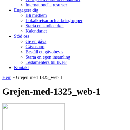
Internationella resurser
Engagera dig
Bli medlem
Lokalkretsar och arbetsgrupper
Starta en studiecirkel
Kalendariet
Stöd oss
Ge en gåva
Gåvoshop
Beställ ett gåvobevis
Starta en egen insamling
Testamentera till IKFF
Kontakt
Hem
»
Grejen-med-1325_web-1
Grejen-med-1325_web-1