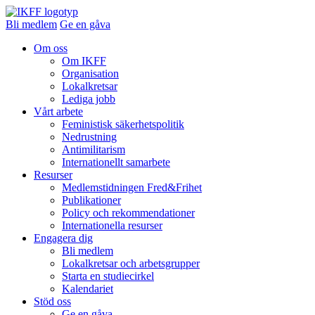
Bli medlem
Ge en gåva
Om oss
Om IKFF
Organisation
Lokalkretsar
Lediga jobb
Vårt arbete
Feministisk säkerhetspolitik
Nedrustning
Antimilitarism
Internationellt samarbete
Resurser
Medlemstidningen Fred&Frihet
Publikationer
Policy och rekommendationer
Internationella resurser
Engagera dig
Bli medlem
Lokalkretsar och arbetsgrupper
Starta en studiecirkel
Kalendariet
Stöd oss
Ge en gåva