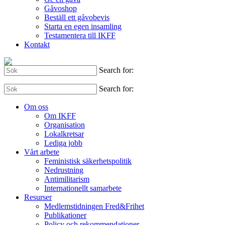
Gåvoshop
Beställ ett gåvobevis
Starta en egen insamling
Testamentera till IKFF
Kontakt
Search for:
Search for:
Om oss
Om IKFF
Organisation
Lokalkretsar
Lediga jobb
Vårt arbete
Feministisk säkerhetspolitik
Nedrustning
Antimilitarism
Internationellt samarbete
Resurser
Medlemstidningen Fred&Frihet
Publikationer
Policy och rekommendationer