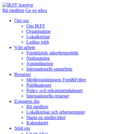
Bli medlem
Ge en gåva
Om oss
Om IKFF
Organisation
Lokalkretsar
Lediga jobb
Vårt arbete
Feministisk säkerhetspolitik
Nedrustning
Antimilitarism
Internationellt samarbete
Resurser
Medlemstidningen Fred&Frihet
Publikationer
Policy och rekommendationer
Internationella resurser
Engagera dig
Bli medlem
Lokalkretsar och arbetsgrupper
Starta en studiecirkel
Kalendariet
Stöd oss
Ge en gåva