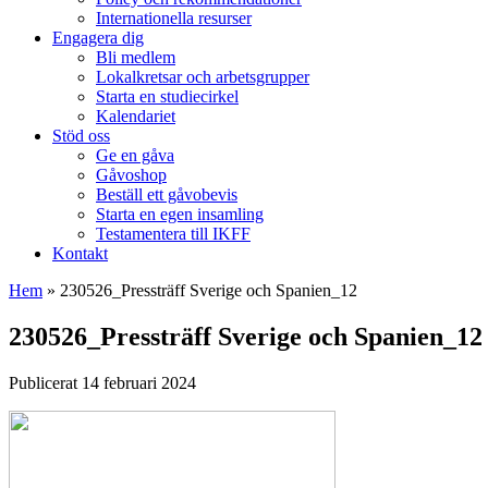
Internationella resurser
Engagera dig
Bli medlem
Lokalkretsar och arbetsgrupper
Starta en studiecirkel
Kalendariet
Stöd oss
Ge en gåva
Gåvoshop
Beställ ett gåvobevis
Starta en egen insamling
Testamentera till IKFF
Kontakt
Hem
»
230526_Pressträff Sverige och Spanien_12
230526_Pressträff Sverige och Spanien_12
Publicerat 14 februari 2024