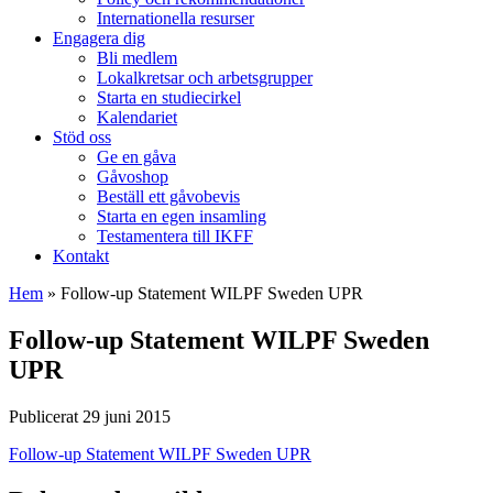
Internationella resurser
Engagera dig
Bli medlem
Lokalkretsar och arbetsgrupper
Starta en studiecirkel
Kalendariet
Stöd oss
Ge en gåva
Gåvoshop
Beställ ett gåvobevis
Starta en egen insamling
Testamentera till IKFF
Kontakt
Hem
»
Follow-up Statement WILPF Sweden UPR
Follow-up Statement WILPF Sweden
UPR
Publicerat 29 juni 2015
Follow-up Statement WILPF Sweden UPR