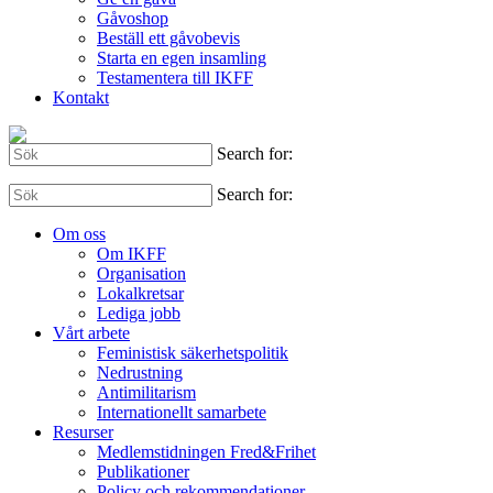
Gåvoshop
Beställ ett gåvobevis
Starta en egen insamling
Testamentera till IKFF
Kontakt
Search for:
Search for:
Om oss
Om IKFF
Organisation
Lokalkretsar
Lediga jobb
Vårt arbete
Feministisk säkerhetspolitik
Nedrustning
Antimilitarism
Internationellt samarbete
Resurser
Medlemstidningen Fred&Frihet
Publikationer
Policy och rekommendationer