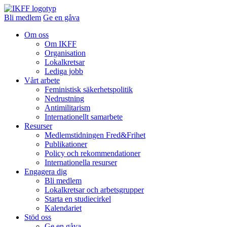
Bli medlem
Ge en gåva
Om oss
Om IKFF
Organisation
Lokalkretsar
Lediga jobb
Vårt arbete
Feministisk säkerhetspolitik
Nedrustning
Antimilitarism
Internationellt samarbete
Resurser
Medlemstidningen Fred&Frihet
Publikationer
Policy och rekommendationer
Internationella resurser
Engagera dig
Bli medlem
Lokalkretsar och arbetsgrupper
Starta en studiecirkel
Kalendariet
Stöd oss
Ge en gåva