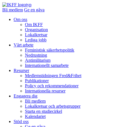
Bli medlem
Ge en gåva
Om oss
Om IKFF
Organisation
Lokalkretsar
Lediga jobb
Vårt arbete
Feministisk säkerhetspolitik
Nedrustning
Antimilitarism
Internationellt samarbete
Resurser
Medlemstidningen Fred&Frihet
Publikationer
Policy och rekommendationer
Internationella resurser
Engagera dig
Bli medlem
Lokalkretsar och arbetsgrupper
Starta en studiecirkel
Kalendariet
Stöd oss
Ge en gåva