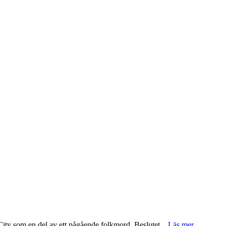
City som en del av ett pågående folkmord. Beslutet...
Läs mer