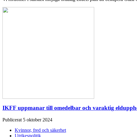
IKFF uppmanar till omedelbar och varaktig eldupphör
Publicerat 5 oktober 2024
Kvinnor, fred och säkerhet
Utrikespolitik