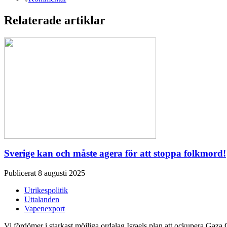
Relaterade artiklar
Sverige kan och måste agera för att stoppa folkmord!
Publicerat 8 augusti 2025
Utrikespolitik
Uttalanden
Vapenexport
Vi fördömer i starkast möjliga ordalag Israels plan att ockupera Gaza 