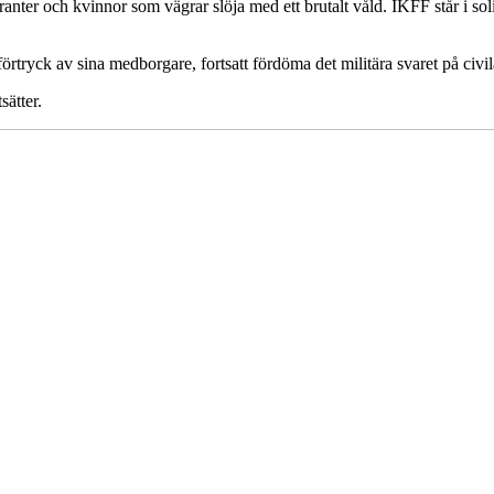
r och kvinnor som vägrar slöja med ett brutalt våld. IKFF står i solid
örtryck av sina medborgare, fortsatt fördöma det militära svaret på civil
sätter.