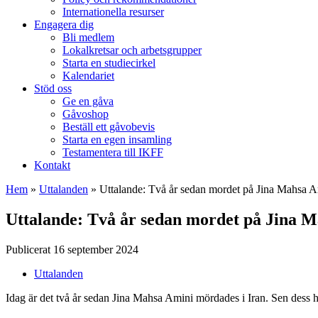
Internationella resurser
Engagera dig
Bli medlem
Lokalkretsar och arbetsgrupper
Starta en studiecirkel
Kalendariet
Stöd oss
Ge en gåva
Gåvoshop
Beställ ett gåvobevis
Starta en egen insamling
Testamentera till IKFF
Kontakt
Hem
»
Uttalanden
»
Uttalande: Två år sedan mordet på Jina Mahsa A
Uttalande: Två år sedan mordet på Jina 
Publicerat 16 september 2024
Uttalanden
Idag är det två år sedan Jina Mahsa Amini mördades i Iran. Sen dess har 