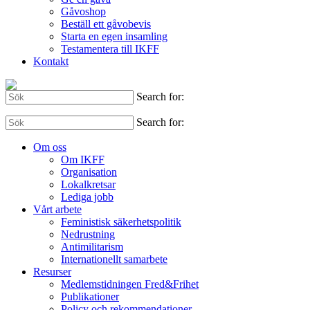
Gåvoshop
Beställ ett gåvobevis
Starta en egen insamling
Testamentera till IKFF
Kontakt
Search for:
Search for:
Om oss
Om IKFF
Organisation
Lokalkretsar
Lediga jobb
Vårt arbete
Feministisk säkerhetspolitik
Nedrustning
Antimilitarism
Internationellt samarbete
Resurser
Medlemstidningen Fred&Frihet
Publikationer
Policy och rekommendationer