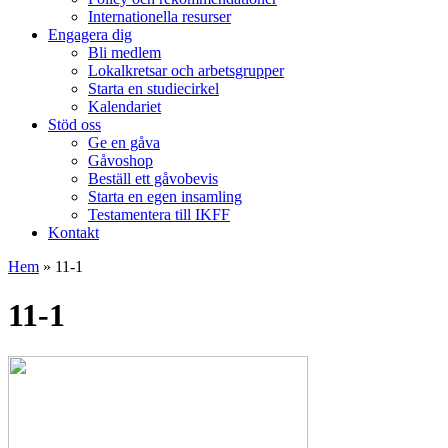
Internationella resurser
Engagera dig
Bli medlem
Lokalkretsar och arbetsgrupper
Starta en studiecirkel
Kalendariet
Stöd oss
Ge en gåva
Gåvoshop
Beställ ett gåvobevis
Starta en egen insamling
Testamentera till IKFF
Kontakt
Hem
»
11-1
11-1