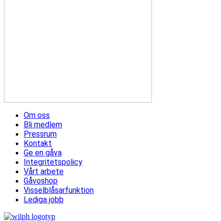
Om oss
Bli medlem
Pressrum
Kontakt
Ge en gåva
Integritetspolicy
Vårt arbete
Gåvoshop
Visselblåsarfunktion
Lediga jobb