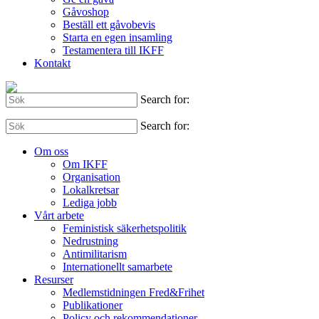
Gåvoshop
Beställ ett gåvobevis
Starta en egen insamling
Testamentera till IKFF
Kontakt
Search for:
Search for:
Om oss
Om IKFF
Organisation
Lokalkretsar
Lediga jobb
Vårt arbete
Feministisk säkerhetspolitik
Nedrustning
Antimilitarism
Internationellt samarbete
Resurser
Medlemstidningen Fred&Frihet
Publikationer
Policy och rekommendationer