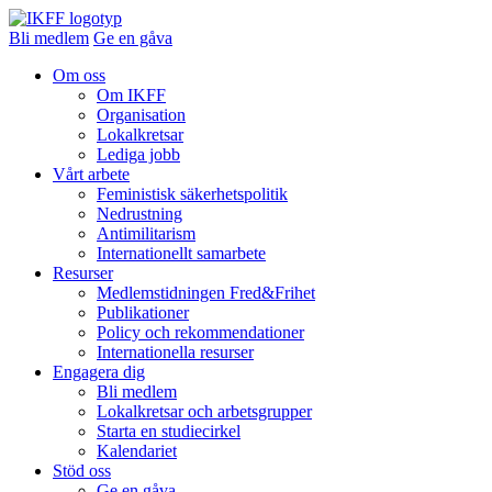
Bli medlem
Ge en gåva
Om oss
Om IKFF
Organisation
Lokalkretsar
Lediga jobb
Vårt arbete
Feministisk säkerhetspolitik
Nedrustning
Antimilitarism
Internationellt samarbete
Resurser
Medlemstidningen Fred&Frihet
Publikationer
Policy och rekommendationer
Internationella resurser
Engagera dig
Bli medlem
Lokalkretsar och arbetsgrupper
Starta en studiecirkel
Kalendariet
Stöd oss
Ge en gåva