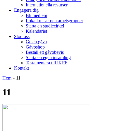
Internationella resurser
Engagera dig
Bli medlem
Lokalkretsar och arbetsgrupper
Starta en studiecirkel
Kalendariet
Stöd oss
Ge en gåva
Gåvoshop
Beställ ett gåvobevis
Starta en egen insamling
Testamentera till IKFF
Kontakt
Hem
»
11
11