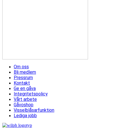
Om oss
Bli medlem
Pressrum
Kontakt
Ge en gåva
Integritetspolicy
Vårt arbete
Gåvoshop
Visselblåsarfunktion
Lediga jobb