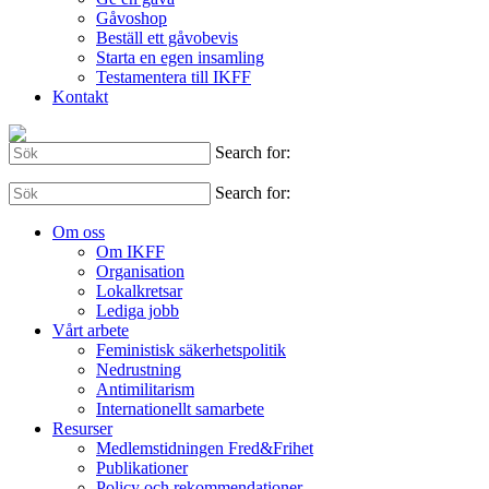
Gåvoshop
Beställ ett gåvobevis
Starta en egen insamling
Testamentera till IKFF
Kontakt
Search for:
Search for:
Om oss
Om IKFF
Organisation
Lokalkretsar
Lediga jobb
Vårt arbete
Feministisk säkerhetspolitik
Nedrustning
Antimilitarism
Internationellt samarbete
Resurser
Medlemstidningen Fred&Frihet
Publikationer
Policy och rekommendationer