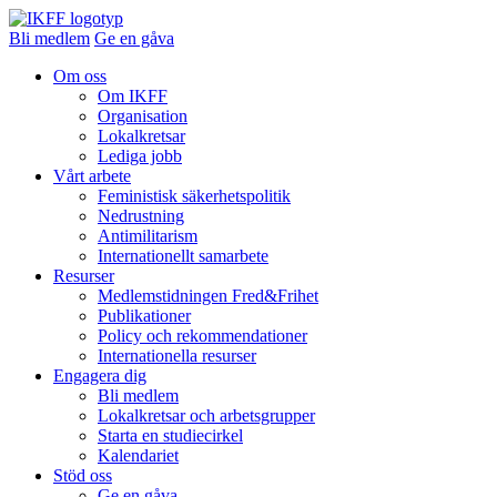
Bli medlem
Ge en gåva
Om oss
Om IKFF
Organisation
Lokalkretsar
Lediga jobb
Vårt arbete
Feministisk säkerhetspolitik
Nedrustning
Antimilitarism
Internationellt samarbete
Resurser
Medlemstidningen Fred&Frihet
Publikationer
Policy och rekommendationer
Internationella resurser
Engagera dig
Bli medlem
Lokalkretsar och arbetsgrupper
Starta en studiecirkel
Kalendariet
Stöd oss
Ge en gåva