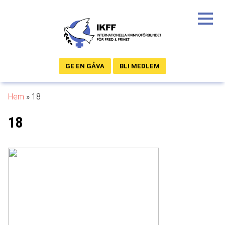
GE EN GÅVA
BLI MEDLEM
Hem
»
18
18