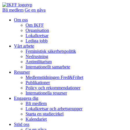
Bli medlem
Ge en gåva
Om oss
Om IKFF
Organisation
Lokalkretsar
Lediga jobb
Vårt arbete
Feministisk säkerhetspolitik
Nedrustning
Antimilitarism
Internationellt samarbete
Resurser
Medlemstidningen Fred&Frihet
Publikationer
Policy och rekommendationer
Internationella resurser
Engagera dig
Bli medlem
Lokalkretsar och arbetsgrupper
Starta en studiecirkel
Kalendariet
Stöd oss
Ge en gåva