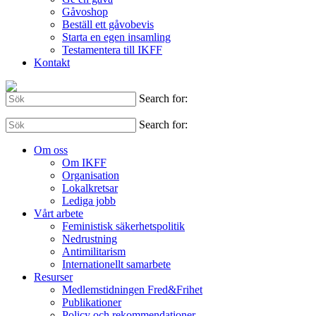
Gåvoshop
Beställ ett gåvobevis
Starta en egen insamling
Testamentera till IKFF
Kontakt
Search for:
Search for:
Om oss
Om IKFF
Organisation
Lokalkretsar
Lediga jobb
Vårt arbete
Feministisk säkerhetspolitik
Nedrustning
Antimilitarism
Internationellt samarbete
Resurser
Medlemstidningen Fred&Frihet
Publikationer
Policy och rekommendationer