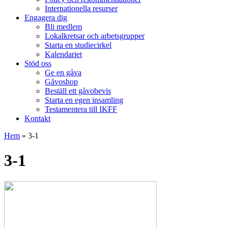
Internationella resurser
Engagera dig
Bli medlem
Lokalkretsar och arbetsgrupper
Starta en studiecirkel
Kalendariet
Stöd oss
Ge en gåva
Gåvoshop
Beställ ett gåvobevis
Starta en egen insamling
Testamentera till IKFF
Kontakt
Hem
»
3-1
3-1