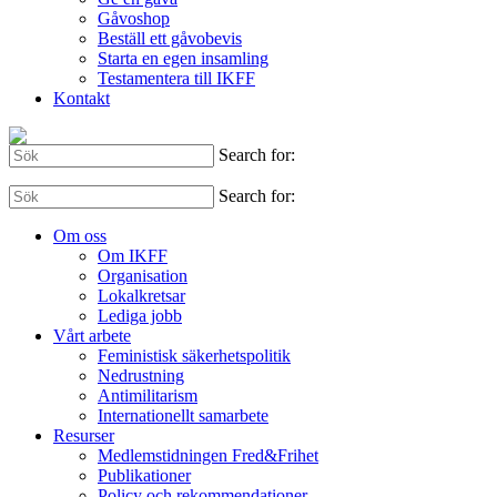
Gåvoshop
Beställ ett gåvobevis
Starta en egen insamling
Testamentera till IKFF
Kontakt
Search for:
Search for:
Om oss
Om IKFF
Organisation
Lokalkretsar
Lediga jobb
Vårt arbete
Feministisk säkerhetspolitik
Nedrustning
Antimilitarism
Internationellt samarbete
Resurser
Medlemstidningen Fred&Frihet
Publikationer
Policy och rekommendationer