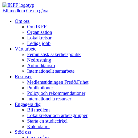
Bli medlem
Ge en gåva
Om oss
Om IKFF
Organisation
Lokalkretsar
Lediga jobb
Vårt arbete
Feministisk säkerhetspolitik
Nedrustning
Antimilitarism
Internationellt samarbete
Resurser
Medlemstidningen Fred&Frihet
Publikationer
Policy och rekommendationer
Internationella resurser
Engagera dig
Bli medlem
Lokalkretsar och arbetsgrupper
Starta en studiecirkel
Kalendariet
Stöd oss
Ge en gåva