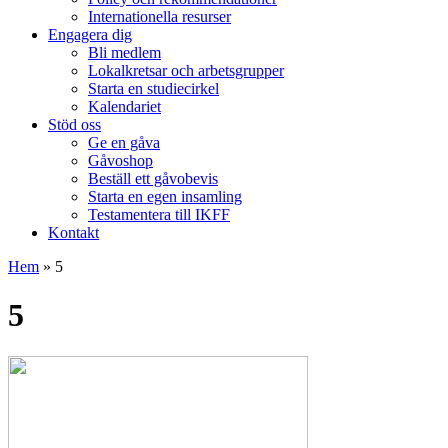
Internationella resurser
Engagera dig
Bli medlem
Lokalkretsar och arbetsgrupper
Starta en studiecirkel
Kalendariet
Stöd oss
Ge en gåva
Gåvoshop
Beställ ett gåvobevis
Starta en egen insamling
Testamentera till IKFF
Kontakt
Hem
»
5
5