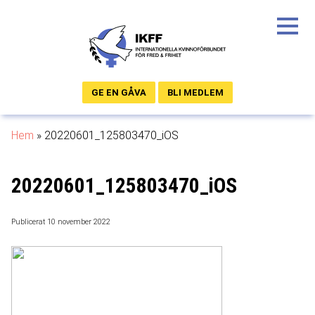
GE EN GÅVA
BLI MEDLEM
Hem
»
20220601_125803470_iOS
20220601_125803470_iOS
Publicerat 10 november 2022