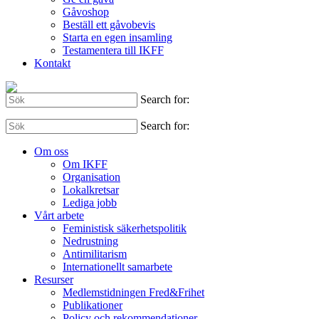
Gåvoshop
Beställ ett gåvobevis
Starta en egen insamling
Testamentera till IKFF
Kontakt
Search for:
Search for:
Om oss
Om IKFF
Organisation
Lokalkretsar
Lediga jobb
Vårt arbete
Feministisk säkerhetspolitik
Nedrustning
Antimilitarism
Internationellt samarbete
Resurser
Medlemstidningen Fred&Frihet
Publikationer
Policy och rekommendationer