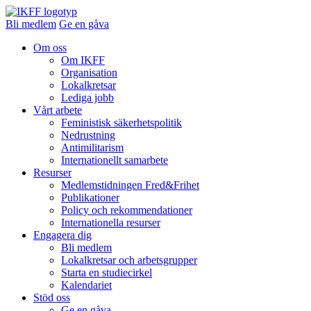
Bli medlem
Ge en gåva
Om oss
Om IKFF
Organisation
Lokalkretsar
Lediga jobb
Vårt arbete
Feministisk säkerhetspolitik
Nedrustning
Antimilitarism
Internationellt samarbete
Resurser
Medlemstidningen Fred&Frihet
Publikationer
Policy och rekommendationer
Internationella resurser
Engagera dig
Bli medlem
Lokalkretsar och arbetsgrupper
Starta en studiecirkel
Kalendariet
Stöd oss
Ge en gåva