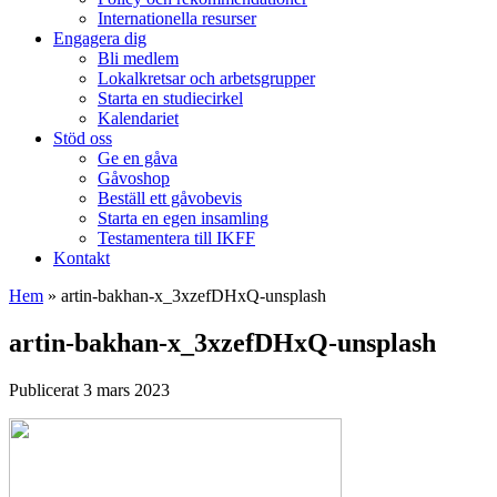
Internationella resurser
Engagera dig
Bli medlem
Lokalkretsar och arbetsgrupper
Starta en studiecirkel
Kalendariet
Stöd oss
Ge en gåva
Gåvoshop
Beställ ett gåvobevis
Starta en egen insamling
Testamentera till IKFF
Kontakt
Hem
»
artin-bakhan-x_3xzefDHxQ-unsplash
artin-bakhan-x_3xzefDHxQ-unsplash
Publicerat 3 mars 2023