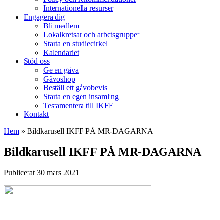
Internationella resurser
Engagera dig
Bli medlem
Lokalkretsar och arbetsgrupper
Starta en studiecirkel
Kalendariet
Stöd oss
Ge en gåva
Gåvoshop
Beställ ett gåvobevis
Starta en egen insamling
Testamentera till IKFF
Kontakt
Hem
»
Bildkarusell IKFF PÅ MR-DAGARNA
Bildkarusell IKFF PÅ MR-DAGARNA
Publicerat 30 mars 2021