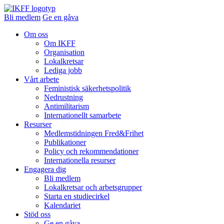
Bli medlem
Ge en gåva
Om oss
Om IKFF
Organisation
Lokalkretsar
Lediga jobb
Vårt arbete
Feministisk säkerhetspolitik
Nedrustning
Antimilitarism
Internationellt samarbete
Resurser
Medlemstidningen Fred&Frihet
Publikationer
Policy och rekommendationer
Internationella resurser
Engagera dig
Bli medlem
Lokalkretsar och arbetsgrupper
Starta en studiecirkel
Kalendariet
Stöd oss
Ge en gåva