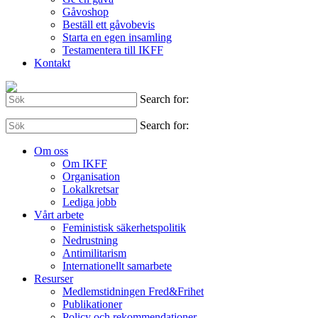
Gåvoshop
Beställ ett gåvobevis
Starta en egen insamling
Testamentera till IKFF
Kontakt
Search for:
Search for:
Om oss
Om IKFF
Organisation
Lokalkretsar
Lediga jobb
Vårt arbete
Feministisk säkerhetspolitik
Nedrustning
Antimilitarism
Internationellt samarbete
Resurser
Medlemstidningen Fred&Frihet
Publikationer
Policy och rekommendationer