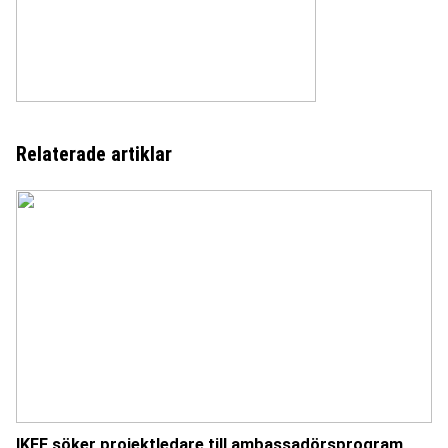
Relaterade artiklar
IKFF söker projektledare till ambassadörsprogram