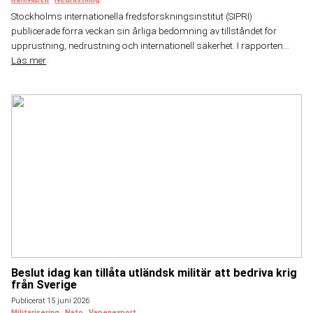
Stockholms internationella fredsforskningsinstitut (SIPRI)
publicerade förra veckan sin årliga bedömning av tillståndet för
upprustning, nedrustning och internationell säkerhet. I rapporten...
Läs mer
Beslut idag kan tillåta utländsk militär att bedriva krig
från Sverige
Publicerat 15 juni 2026
Militarisering
Nato
Vapenexport