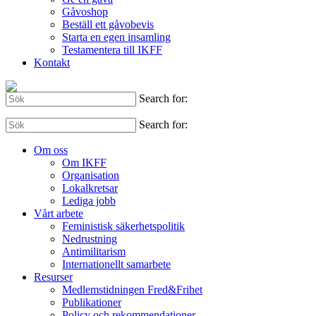
Gåvoshop
Beställ ett gåvobevis
Starta en egen insamling
Testamentera till IKFF
Kontakt
Search for:
Search for:
Om oss
Om IKFF
Organisation
Lokalkretsar
Lediga jobb
Vårt arbete
Feministisk säkerhetspolitik
Nedrustning
Antimilitarism
Internationellt samarbete
Resurser
Medlemstidningen Fred&Frihet
Publikationer
Policy och rekommendationer