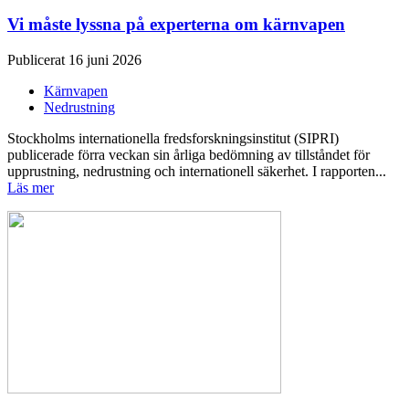
Vi måste lyssna på experterna om kärnvapen
Publicerat 16 juni 2026
Kärnvapen
Nedrustning
Stockholms internationella fredsforskningsinstitut (SIPRI)
publicerade förra veckan sin årliga bedömning av tillståndet för
upprustning, nedrustning och internationell säkerhet. I rapporten...
Läs mer