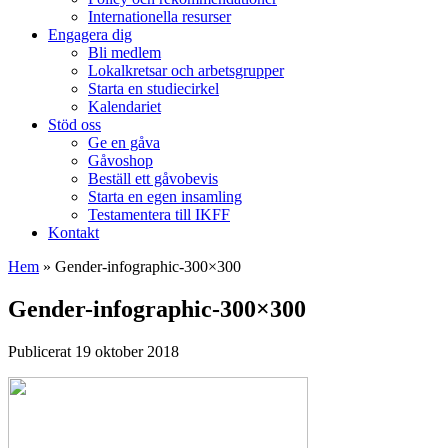
Internationella resurser
Engagera dig
Bli medlem
Lokalkretsar och arbetsgrupper
Starta en studiecirkel
Kalendariet
Stöd oss
Ge en gåva
Gåvoshop
Beställ ett gåvobevis
Starta en egen insamling
Testamentera till IKFF
Kontakt
Hem
»
Gender-infographic-300×300
Gender-infographic-300×300
Publicerat 19 oktober 2018