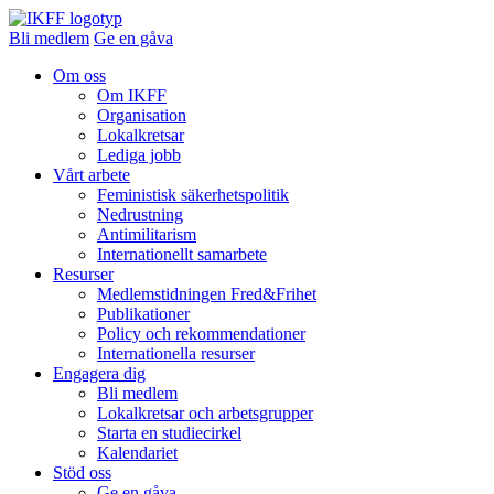
Bli medlem
Ge en gåva
Om oss
Om IKFF
Organisation
Lokalkretsar
Lediga jobb
Vårt arbete
Feministisk säkerhetspolitik
Nedrustning
Antimilitarism
Internationellt samarbete
Resurser
Medlemstidningen Fred&Frihet
Publikationer
Policy och rekommendationer
Internationella resurser
Engagera dig
Bli medlem
Lokalkretsar och arbetsgrupper
Starta en studiecirkel
Kalendariet
Stöd oss
Ge en gåva