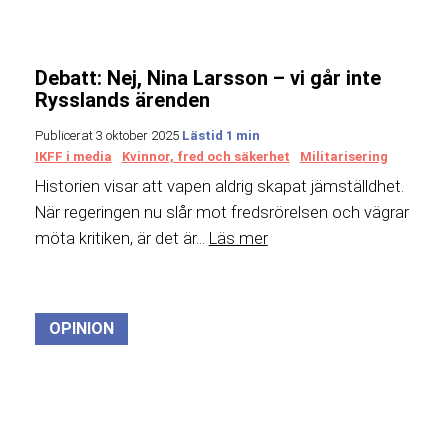
Debatt: Nej, Nina Larsson – vi går inte
Rysslands ärenden
Publicerat 3 oktober 2025
IKFF i media
Kvinnor, fred och säkerhet
Militarisering
Historien visar att vapen aldrig skapat jämställdhet.
När regeringen nu slår mot fredsrörelsen och vägrar
möta kritiken, är det är...
Läs mer
OPINION