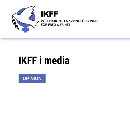
Hem
»
IKFF i media
IKFF i media
OPINION