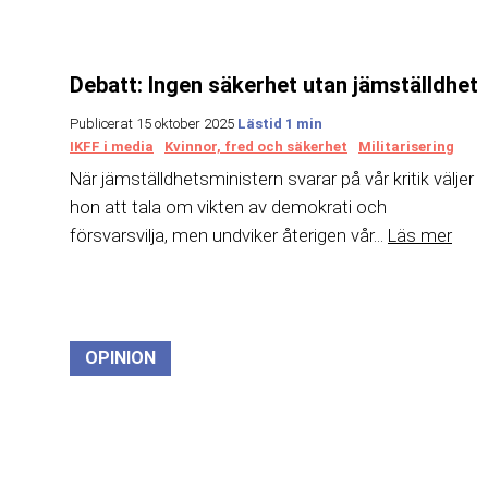
Debatt: Ingen säkerhet utan jämställdhet
Publicerat 15 oktober 2025
IKFF i media
Kvinnor, fred och säkerhet
Militarisering
När jämställdhetsministern svarar på vår kritik väljer
hon att tala om vikten av demokrati och
försvarsvilja, men undviker återigen vår...
Läs mer
OPINION