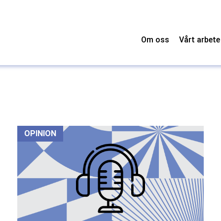
Om oss
Vårt arbete
OPINION