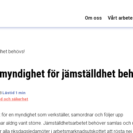
Om oss
Vårt arbete
dhet behövs!
 myndighet för jämställdhet be
18
ed och säkerhet
för en myndighet som verkställer, samordnar och följer upp
har aldrig varit större. Jämställdhetsarbetet behöver samlas och 
alla riksdagsledamöter i arbetsmarknadsutskottet att rösta nej t