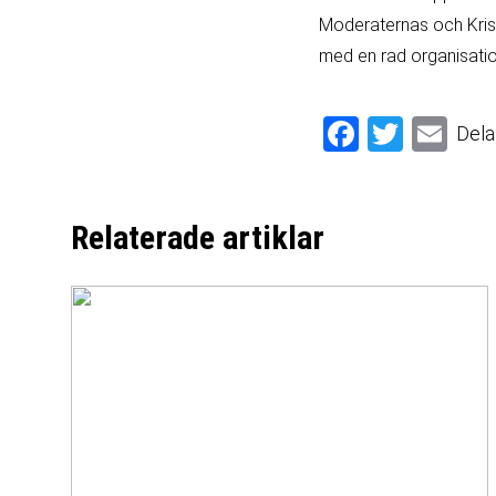
Moderaternas och Kris
med en rad organisatio
Facebook
Twitter
Email
Dela
Relaterade artiklar