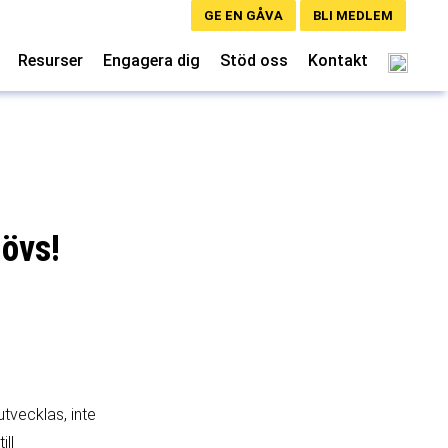
GE EN GÅVA
BLI MEDLEM
Resurser
Engagera dig
Stöd oss
Kontakt
hövs!
utvecklas, inte
ill