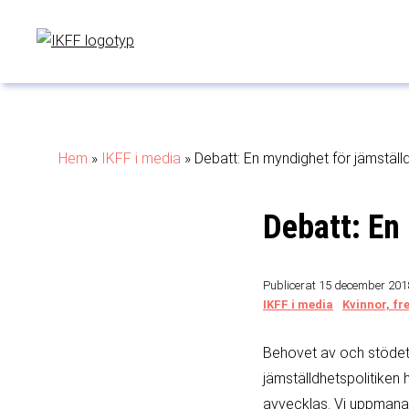
Hem
»
IKFF i media
»
Debatt: En myndighet för jämställ
Debatt: En
Publicerat 15 december 20
IKFF i media
Kvinnor, fr
Behovet av och stödet 
jämställdhetspolitiken 
avvecklas. Vi uppmanar 