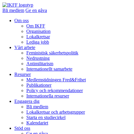
Bli medlem
Ge en gåva
Om oss
Om IKFF
Organisation
Lokalkretsar
Lediga jobb
Vårt arbete
Feministisk säkerhetspolitik
Nedrustning
Antimilitarism
Internationellt samarbete
Resurser
Medlemstidningen Fred&Frihet
Publikationer
Policy och rekommendationer
Internationella resurser
Engagera dig
Bli medlem
Lokalkretsar och arbetsgrupper
Starta en studiecirkel
Kalendariet
Stöd oss
Ge en gåva