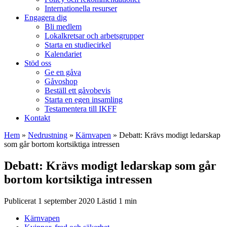
Internationella resurser
Engagera dig
Bli medlem
Lokalkretsar och arbetsgrupper
Starta en studiecirkel
Kalendariet
Stöd oss
Ge en gåva
Gåvoshop
Beställ ett gåvobevis
Starta en egen insamling
Testamentera till IKFF
Kontakt
Hem
»
Nedrustning
»
Kärnvapen
»
Debatt: Krävs modigt ledarskap
som går bortom kortsiktiga intressen
Debatt: Krävs modigt ledarskap som går
bortom kortsiktiga intressen
Publicerat 1 september 2020
Kärnvapen