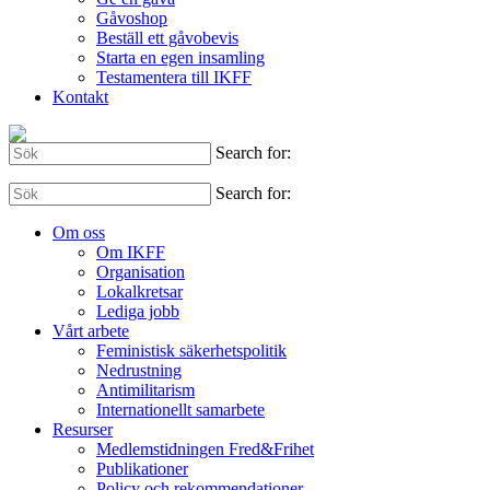
Gåvoshop
Beställ ett gåvobevis
Starta en egen insamling
Testamentera till IKFF
Kontakt
Search for:
Search for:
Om oss
Om IKFF
Organisation
Lokalkretsar
Lediga jobb
Vårt arbete
Feministisk säkerhetspolitik
Nedrustning
Antimilitarism
Internationellt samarbete
Resurser
Medlemstidningen Fred&Frihet
Publikationer
Policy och rekommendationer