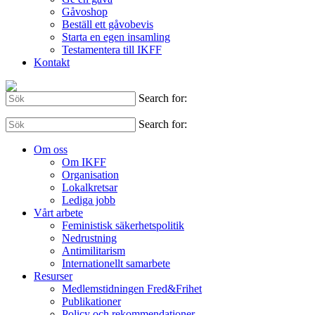
Gåvoshop
Beställ ett gåvobevis
Starta en egen insamling
Testamentera till IKFF
Kontakt
Search for:
Search for:
Om oss
Om IKFF
Organisation
Lokalkretsar
Lediga jobb
Vårt arbete
Feministisk säkerhetspolitik
Nedrustning
Antimilitarism
Internationellt samarbete
Resurser
Medlemstidningen Fred&Frihet
Publikationer
Policy och rekommendationer