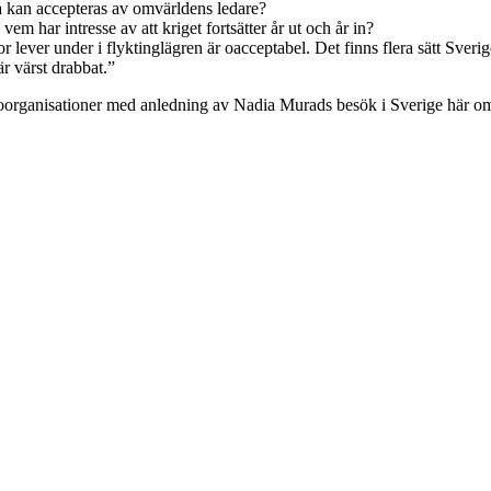
tta kan accepteras av omvärldens ledare?
m har intresse av att kriget fortsätter år ut och år in?
lever under i flyktinglägren är oacceptabel. Det finns flera sätt Sverig
är värst drabbat.”
oorganisationer med anledning av Nadia Murads besök i Sverige här o