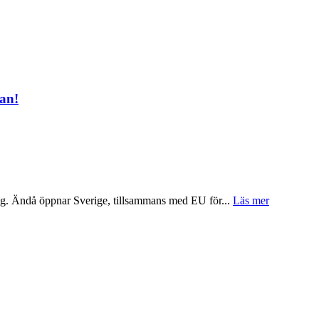
tan!
i dag. Ändå öppnar Sverige, tillsammans med EU för...
Läs mer