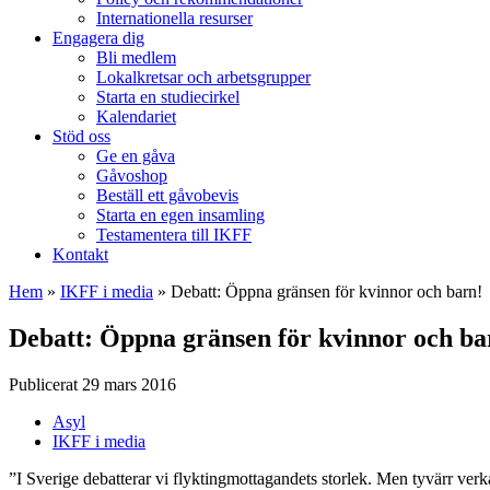
Internationella resurser
Engagera dig
Bli medlem
Lokalkretsar och arbetsgrupper
Starta en studiecirkel
Kalendariet
Stöd oss
Ge en gåva
Gåvoshop
Beställ ett gåvobevis
Starta en egen insamling
Testamentera till IKFF
Kontakt
Hem
»
IKFF i media
»
Debatt: Öppna gränsen för kvinnor och barn!
Debatt: Öppna gränsen för kvinnor och ba
Publicerat 29 mars 2016
Asyl
IKFF i media
”I Sverige debatterar vi flyktingmottagandets storlek. Men tyvärr verka