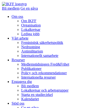
Bli medlem
Ge en gåva
Om oss
Om IKFF
Organisation
Lokalkretsar
Lediga jobb
Vårt arbete
Feministisk säkerhetspolitik
Nedrustning
Antimilitarism
Internationellt samarbete
Resurser
Medlemstidningen Fred&Frihet
Publikationer
Policy och rekommendationer
Internationella resurser
Engagera dig
Bli medlem
Lokalkretsar och arbetsgrupper
Starta en studiecirkel
Kalendariet
Stöd oss
Ge en gåva