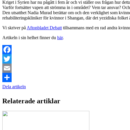
Kriget i Syrien har nu pågått i fem år och vi ställer oss frågan hur de
Varför fortsätter vapen att strömma in i området? Vem tar ansvar? Och ve
Den utsatthet Nadia Murad berättar om och den verklighet som kvinnor 
rehabiliteringskliniker för kvinnor i Shangan, där det yezidiska folket 
Vi skriver på
Aftonbladet Debatt
tillsammans med en rad andra kvinn
Artikeln i sin helhet finner du
här
.
Facebook
Twitter
Email
Dela artikeln
Relaterade artiklar