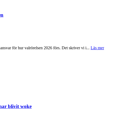
en
nsvar för hur valrörelsen 2026 förs. Det skriver vi i...
Läs mer
har blivit woke