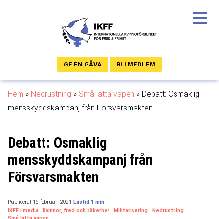
GE EN GÅVA
BLI MEDLEM
Hem
»
Nedrustning
»
Små lätta vapen
»
Debatt: Osmaklig
mensskyddskampanj från Försvarsmakten
Debatt: Osmaklig
mensskyddskampanj från
Försvarsmakten
Publicerat 16 februari 2021
IKFF i media
Kvinnor, fred och säkerhet
Militarisering
Nedrustning
Små lätta vapen