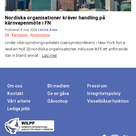
Nordiska organisationer kräver handling på
kärnvapenmöte i FN
Publicerat 4 maj 2026
FN
Kärnvapen
Nedrustning
Under icke-spridningsavtalets översynskonferens i New York förra
veckan höll 20 nordiska organisationer, inklusive IKFF, ett anförande
där vi bland annat...
Läs mer
Om oss
Bli medlem
Pressrum
Kontakt
Ge en gåva
Integritetspolicy
Vårt arbete
Gåvoshop
Visselblåsarfunktion
Lediga jobb