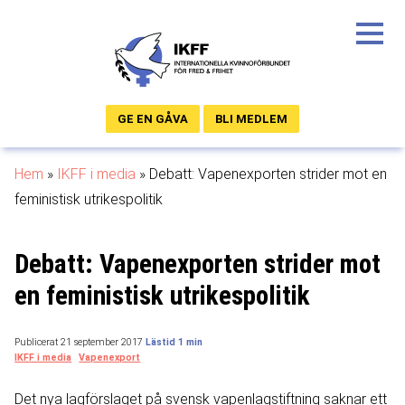
GE EN GÅVA
BLI MEDLEM
Hem
»
IKFF i media
»
Debatt: Vapenexporten strider mot en
feministisk utrikespolitik
Debatt: Vapenexporten strider mot
en feministisk utrikespolitik
Publicerat 21 september 2017
IKFF i media
Vapenexport
Det nya lagförslaget på svensk vapenlagstiftning saknar ett