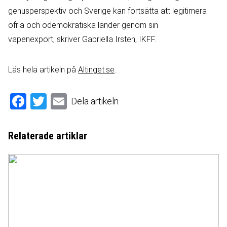
genusperspektiv och Sverige kan fortsätta att legitimera
ofria och odemokratiska länder genom sin
vapenexport, skriver Gabriella Irsten, IKFF.
Läs hela artikeln på
Altinget.se
.
Facebook
Twitter
Email
Dela artikeln
Relaterade artiklar