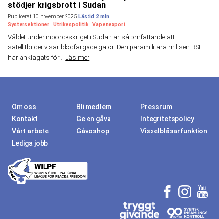
stödjer krigsbrott i Sudan
Publicerat 10 november 2025
Systersektioner
Utrikespolitik
Vapenexport
Våldet under inbördeskriget i Sudan är så omfattande att
satellitbilder visar blodfärgade gator. Den paramilitära milisen RSF
har anklagats för...
Läs mer
Om oss
Bli medlem
Pressrum
Kontakt
Ge en gåva
Integritetspolicy
Vårt arbete
Gåvoshop
Visselblåsarfunktion
Lediga jobb