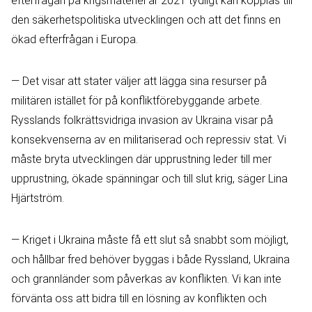
efterfrågan på krigsmateriel år 2021 tydligt kan kopplas till
den säkerhetspolitiska utvecklingen och att det finns en
ökad efterfrågan i Europa.
— Det visar att stater väljer att lägga sina resurser på
militären istället för på konfliktförebyggande arbete.
Rysslands folkrättsvidriga invasion av Ukraina visar på
konsekvenserna av en militariserad och repressiv stat. Vi
måste bryta utvecklingen där upprustning leder till mer
upprustning, ökade spänningar och till slut krig, säger Lina
Hjärtström.
— Kriget i Ukraina måste få ett slut så snabbt som möjligt,
och hållbar fred behöver byggas i både Ryssland, Ukraina
och grannländer som påverkas av konflikten. Vi kan inte
förvänta oss att bidra till en lösning av konflikten och