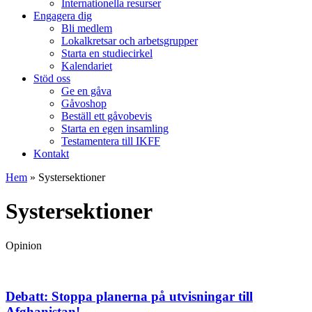
Internationella resurser
Engagera dig
Bli medlem
Lokalkretsar och arbetsgrupper
Starta en studiecirkel
Kalendariet
Stöd oss
Ge en gåva
Gåvoshop
Beställ ett gåvobevis
Starta en egen insamling
Testamentera till IKFF
Kontakt
Hem
»
Systersektioner
Systersektioner
Opinion
Debatt: Stoppa planerna på utvisningar till
Afghanistan!