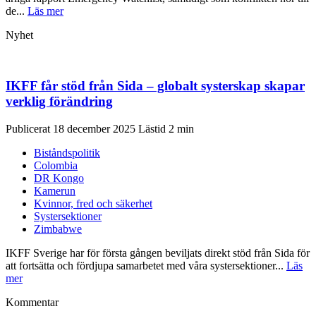
de...
Läs mer
Nyhet
IKFF får stöd från Sida – globalt systerskap skapar
verklig förändring
Publicerat 18 december 2025
Biståndspolitik
Colombia
DR Kongo
Kamerun
Kvinnor, fred och säkerhet
Systersektioner
Zimbabwe
IKFF Sverige har för första gången beviljats direkt stöd från Sida för
att fortsätta och fördjupa samarbetet med våra systersektioner...
Läs
mer
Kommentar