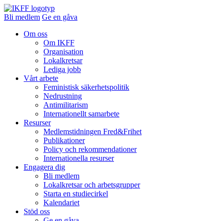
Bli medlem
Ge en gåva
Om oss
Om IKFF
Organisation
Lokalkretsar
Lediga jobb
Vårt arbete
Feministisk säkerhetspolitik
Nedrustning
Antimilitarism
Internationellt samarbete
Resurser
Medlemstidningen Fred&Frihet
Publikationer
Policy och rekommendationer
Internationella resurser
Engagera dig
Bli medlem
Lokalkretsar och arbetsgrupper
Starta en studiecirkel
Kalendariet
Stöd oss
Ge en gåva