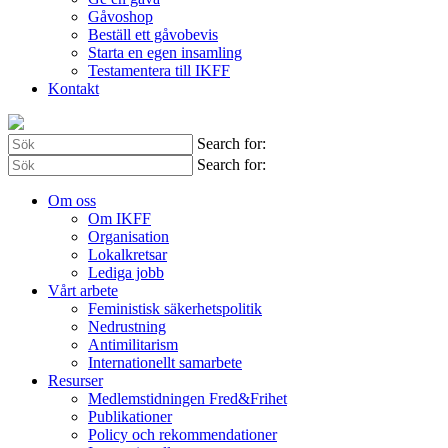
Gåvoshop
Beställ ett gåvobevis
Starta en egen insamling
Testamentera till IKFF
Kontakt
Search for:
Search for:
Om oss
Om IKFF
Organisation
Lokalkretsar
Lediga jobb
Vårt arbete
Feministisk säkerhetspolitik
Nedrustning
Antimilitarism
Internationellt samarbete
Resurser
Medlemstidningen Fred&Frihet
Publikationer
Policy och rekommendationer