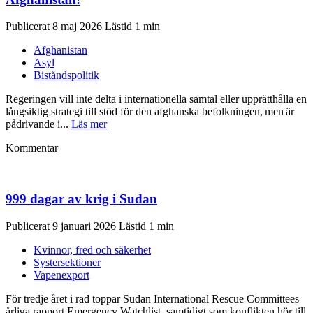
Publicerat 8 maj 2026
Afghanistan
Asyl
Biståndspolitik
Regeringen vill inte delta i internationella samtal eller upprätthålla en
långsiktig strategi till stöd för den afghanska befolkningen, men är
pådrivande i...
Läs mer
Kommentar
999 dagar av krig i Sudan
Publicerat 9 januari 2026
Kvinnor, fred och säkerhet
Systersektioner
Vapenexport
För tredje året i rad toppar Sudan International Rescue Committees
årliga rapport Emergency Watchlist, samtidigt som konflikten hör till