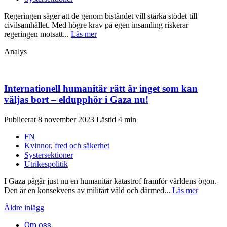
Regeringen säger att de genom biståndet vill stärka stödet till
civilsamhället. Med högre krav på egen insamling riskerar
regeringen motsatt...
Läs mer
Analys
Internationell humanitär rätt är inget som kan
väljas bort – eldupphör i Gaza nu!
Publicerat 8 november 2023
FN
Kvinnor, fred och säkerhet
Systersektioner
Utrikespolitik
I Gaza pågår just nu en humanitär katastrof framför världens ögon.
Den är en konsekvens av militärt våld och därmed...
Läs mer
Inläggsnavigering
Äldre inlägg
Om oss