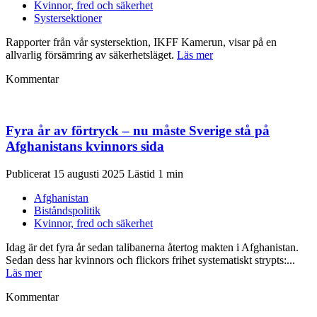
Kvinnor, fred och säkerhet
Systersektioner
Rapporter från vår systersektion, IKFF Kamerun, visar på en
allvarlig försämring av säkerhetsläget.
Läs mer
Kommentar
Fyra år av förtryck – nu måste Sverige stå på
Afghanistans kvinnors sida
Publicerat 15 augusti 2025
Afghanistan
Biståndspolitik
Kvinnor, fred och säkerhet
Idag är det fyra år sedan talibanerna återtog makten i Afghanistan.
Sedan dess har kvinnors och flickors frihet systematiskt strypts:...
Läs mer
Kommentar