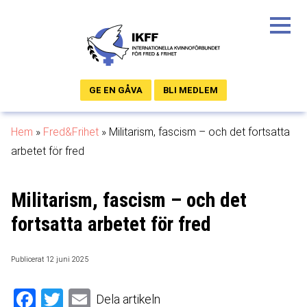
GE EN GÅVA
BLI MEDLEM
Hem
»
Fred&Frihet
»
Militarism, fascism – och det fortsatta
arbetet för fred
Militarism, fascism – och det
fortsatta arbetet för fred
Publicerat 12 juni 2025
Facebook
Twitter
Email
Dela artikeln