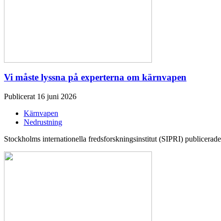
Vi måste lyssna på experterna om kärnvapen
Publicerat 16 juni 2026
Kärnvapen
Nedrustning
Stockholms internationella fredsforskningsinstitut (SIPRI) publicerade 