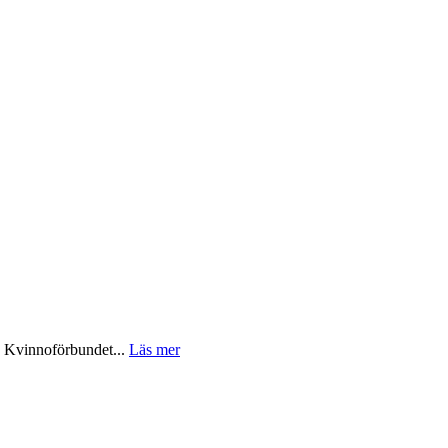
la Kvinnoförbundet...
Läs mer