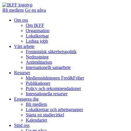
Bli medlem
Ge en gåva
Om oss
Om IKFF
Organisation
Lokalkretsar
Lediga jobb
Vårt arbete
Feministisk säkerhetspolitik
Nedrustning
Antimilitarism
Internationellt samarbete
Resurser
Medlemstidningen Fred&Frihet
Publikationer
Policy och rekommendationer
Internationella resurser
Engagera dig
Bli medlem
Lokalkretsar och arbetsgrupper
Starta en studiecirkel
Kalendariet
Stöd oss
Ge en gåva