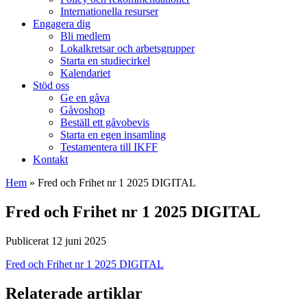
Internationella resurser
Engagera dig
Bli medlem
Lokalkretsar och arbetsgrupper
Starta en studiecirkel
Kalendariet
Stöd oss
Ge en gåva
Gåvoshop
Beställ ett gåvobevis
Starta en egen insamling
Testamentera till IKFF
Kontakt
Hem
»
Fred och Frihet nr 1 2025 DIGITAL
Fred och Frihet nr 1 2025 DIGITAL
Publicerat 12 juni 2025
Fred och Frihet nr 1 2025 DIGITAL
Relaterade artiklar