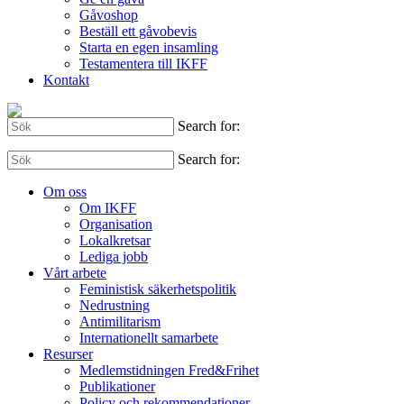
Gåvoshop
Beställ ett gåvobevis
Starta en egen insamling
Testamentera till IKFF
Kontakt
Search for:
Search for:
Om oss
Om IKFF
Organisation
Lokalkretsar
Lediga jobb
Vårt arbete
Feministisk säkerhetspolitik
Nedrustning
Antimilitarism
Internationellt samarbete
Resurser
Medlemstidningen Fred&Frihet
Publikationer
Policy och rekommendationer