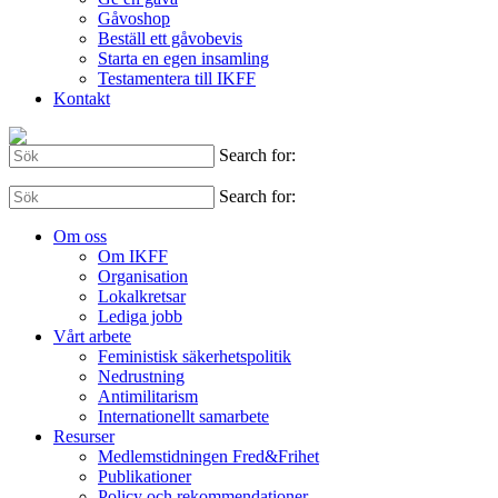
Gåvoshop
Beställ ett gåvobevis
Starta en egen insamling
Testamentera till IKFF
Kontakt
Search for:
Search for:
Om oss
Om IKFF
Organisation
Lokalkretsar
Lediga jobb
Vårt arbete
Feministisk säkerhetspolitik
Nedrustning
Antimilitarism
Internationellt samarbete
Resurser
Medlemstidningen Fred&Frihet
Publikationer
Policy och rekommendationer