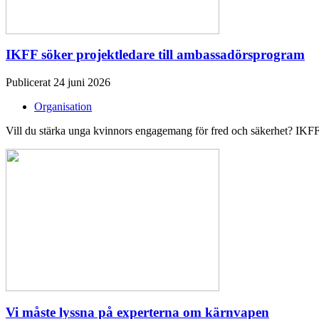
IKFF söker projektledare till ambassadörsprogram
Publicerat 24 juni 2026
Organisation
Vill du stärka unga kvinnors engagemang för fred och säkerhet? IKFF 
Vi måste lyssna på experterna om kärnvapen