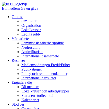
Bli medlem
Ge en gåva
Om oss
Om IKFF
Organisation
Lokalkretsar
Lediga jobb
Vårt arbete
Feministisk säkerhetspolitik
Nedrustning
Antimilitarism
Internationellt samarbete
Resurser
Medlemstidningen Fred&Frihet
Publikationer
Policy och rekommendationer
Internationella resurser
Engagera dig
Bli medlem
Lokalkretsar och arbetsgrupper
Starta en studiecirkel
Kalendariet
Stöd oss
Ge en gåva