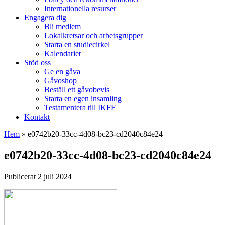
Internationella resurser
Engagera dig
Bli medlem
Lokalkretsar och arbetsgrupper
Starta en studiecirkel
Kalendariet
Stöd oss
Ge en gåva
Gåvoshop
Beställ ett gåvobevis
Starta en egen insamling
Testamentera till IKFF
Kontakt
Hem
»
e0742b20-33cc-4d08-bc23-cd2040c84e24
e0742b20-33cc-4d08-bc23-cd2040c84e24
Publicerat 2 juli 2024