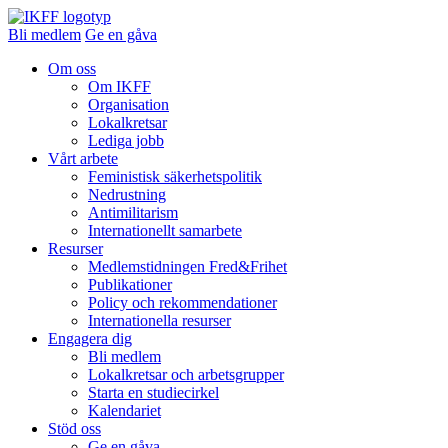
Bli medlem
Ge en gåva
Om oss
Om IKFF
Organisation
Lokalkretsar
Lediga jobb
Vårt arbete
Feministisk säkerhetspolitik
Nedrustning
Antimilitarism
Internationellt samarbete
Resurser
Medlemstidningen Fred&Frihet
Publikationer
Policy och rekommendationer
Internationella resurser
Engagera dig
Bli medlem
Lokalkretsar och arbetsgrupper
Starta en studiecirkel
Kalendariet
Stöd oss
Ge en gåva