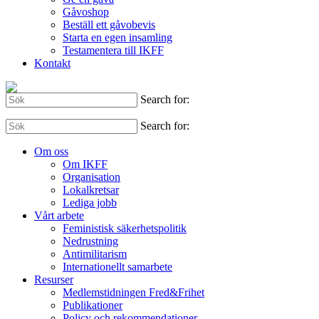
Gåvoshop
Beställ ett gåvobevis
Starta en egen insamling
Testamentera till IKFF
Kontakt
Search for:
Search for:
Om oss
Om IKFF
Organisation
Lokalkretsar
Lediga jobb
Vårt arbete
Feministisk säkerhetspolitik
Nedrustning
Antimilitarism
Internationellt samarbete
Resurser
Medlemstidningen Fred&Frihet
Publikationer
Policy och rekommendationer