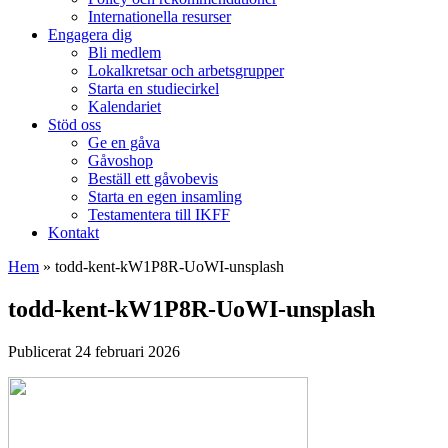
Internationella resurser
Engagera dig
Bli medlem
Lokalkretsar och arbetsgrupper
Starta en studiecirkel
Kalendariet
Stöd oss
Ge en gåva
Gåvoshop
Beställ ett gåvobevis
Starta en egen insamling
Testamentera till IKFF
Kontakt
Hem
»
todd-kent-kW1P8R-UoWI-unsplash
todd-kent-kW1P8R-UoWI-unsplash
Publicerat 24 februari 2026